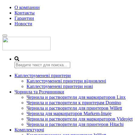
О компании
Контакты
Гарантии
Новости
Переключить
навигацию
Каплеструменеві принтери
Каплеструменеві принтери відновлені
Каплеструменеві принтери нові
Чорнила та Розчинники
Чернила и растворители для маркираторов Linx
Чернила и растворители к принтерам Domino
Чернила и растворители для принтеров Willett
Чернила для маркираторов Markem-Imaje
Чернила и растворители для маркираторов Videojet
Чернила и растворители для принтеров Hitachi
Комплектуючі