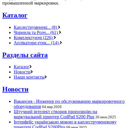
промышленной маркировки.
Каталог
Каплеструменеві... (8)
Чорнила та Розч... (61)
Комплектуючі (226)
Аплікатори етик... (14)
Разделы сайта
Каталог
Новости
Наши контакты
Новости
Вакансия - Инженер по обслуживанию маркировочного
оборудования
04.мар.2026
Штучний інтелект створив пропозицію на
маркувальний принтер CodPad S200 Plus
26.июн.2025
Інтерфейс українською мовою в каплеструменевому
принтері CodPad S200Plus
09.июн.2025