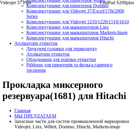
Комплектующие для принтеров Willett
Videojet 37 Plus
CodPad S200plus
Комплектующие для принтеров Domino
Комплектующие для Videojet 37/Excel/170i/2000
Series
Комплектующие для Videojet 1210/1220/1510/1610
Комплектующие для маркираторов Linx
Комплектующие для маркираторов Markem-Imaje
Комплектующие для маркираторов Hitachi
Аплікатори етикеток
Друкуючі головки для термодруку
Аплікатори етикеток
Обладнання для порізки етикетки
Ріббони для принтерів та фольга гарячого
тиснення
Прокладка миксерного
резервуара(1681) для Hitachi
Главная
МЫ ПРЕДЛАГАЕМ
Запасные части для систем промышленной маркировки
Videojet, Linx, Willett, Domino, Hitachi, Markem-imaje