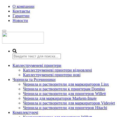
О компании
Контакты
Гарантии
Новости
Переключить
навигацию
Каплеструменеві принтери
Каплеструменеві принтери відновлені
Каплеструменеві принтери нові
Чорнила та Розчинники
Чернила и растворители для маркираторов Linx
Чернила и растворители к принтерам Domino
Чернила и растворители для принтеров Willett
Чернила для маркираторов Markem-Imaje
Чернила и растворители для маркираторов Videojet
Чернила и растворители для принтеров Hitachi
Комплектуючі