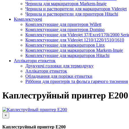
Чернила для маркираторов Markem-Imaje
Чернила и растворители для маркираторов Videojet
Чернила и растворители для принтеров Hitachi
Комплектуючі
Комплектующие для принтеров Willett
Комплектующие для принтеров Domino
Комплектующие для Videojet 37/Excel/170i/2000 Seri
Комплектующие для Videojet 1210/1220/1510/1610
Комплектующие для маркираторов Linx
Комплектующие для маркираторов Markem-Imaje
Комплектующие для маркираторов Hitachi
Аплікатори етикеток
Друкуючі головки для термодруку
Аплікатори етикеток
Обладнання для порізки етикетки
Ріббони для принтерів та фольга гарячого тиснення
Каплеструйный принтер CodPad S200 Plus для маркиров
Подробнее
Каплеструйный принтер E200
×
Каплеструйный принтер E200