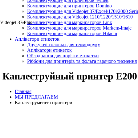
Комплектующие для принтеров Willett
Комплектующие для принтеров Domino
Комплектующие для Videojet 37/Excel/170i/2000 Seri
Комплектующие для Videojet 1210/1220/1510/1610
Videojet 37 Plus
Комплектующие для маркираторов Linx
Комплектующие для маркираторов Markem-Imaje
Комплектующие для маркираторов Hitachi
Аплікатори етикеток
Друкуючі головки для термодруку
Аплікатори етикеток
Обладнання для порізки етикетки
Ріббони для принтерів та фольга гарячого тиснення
Каплеструйный принтер E200
Главная
МЫ ПРЕДЛАГАЕМ
Каплеструменеві принтери