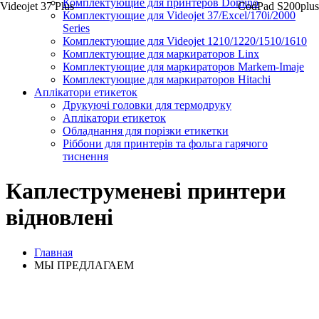
Комплектующие для принтеров Domino
Videojet 37 Plus
CodPad S200plus
Комплектующие для Videojet 37/Excel/170i/2000
Series
Комплектующие для Videojet 1210/1220/1510/1610
Комплектующие для маркираторов Linx
Комплектующие для маркираторов Markem-Imaje
Комплектующие для маркираторов Hitachi
Аплікатори етикеток
Друкуючі головки для термодруку
Аплікатори етикеток
Обладнання для порізки етикетки
Ріббони для принтерів та фольга гарячого
тиснення
Каплеструменеві принтери
відновлені
Главная
МЫ ПРЕДЛАГАЕМ