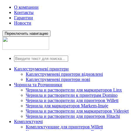
О компании
Контакты
Гарантии
Новости
Переключить навигацию
Каплеструменеві принтери
Каплеструменеві принтери відновлені
Каплеструменеві принтери нові
Чорнила та Розчинники
Чернила и растворители для маркираторов Linx
Чернила и растворители к принтерам Domino
Чернила и растворители для принтеров Willett
Чернила для маркираторов Markem-Imaje
Чернила и растворители для маркираторов Videojet
Чернила и растворители для принтеров Hitachi
Комплектуючі
Комплектующие для принтеров Willett