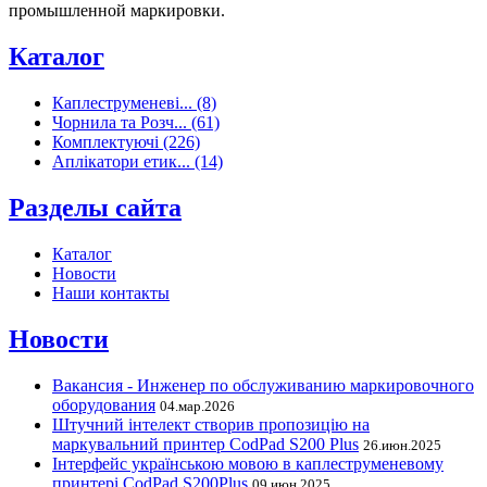
промышленной маркировки.
Каталог
Каплеструменеві... (8)
Чорнила та Розч... (61)
Комплектуючі (226)
Аплікатори етик... (14)
Разделы сайта
Каталог
Новости
Наши контакты
Новости
Вакансия - Инженер по обслуживанию маркировочного
оборудования
04.мар.2026
Штучний інтелект створив пропозицію на
маркувальний принтер CodPad S200 Plus
26.июн.2025
Інтерфейс українською мовою в каплеструменевому
принтері CodPad S200Plus
09.июн.2025