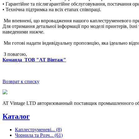
• Гарантійне та післягарантійне обслуговування, постачання ор
• Технічна підтримка на всіх етапах співпраці.
Ми впевнені, що впровадження нашого каплеструменевого прин
Для отримання детальної інформації про моделі принтерів, їхні т
наведеними нижче.
Ми готові надати індивідуальну пропозицію, яка ідеально від
З повагою,
Команда ТОВ "АТ Вінтаж"
Возврат к списку
AT Vintage LTD авторизованный поставщик промышленного об
Каталог
Каплеструменеві... (8)
Чорнила та Розч... (61)