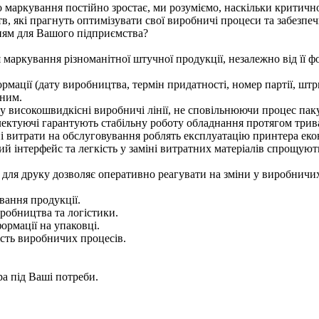
ого маркування постійно зростає, ми розуміємо, наскільки крити
в, які прагнуть оптимізувати свої виробничі процеси та забезпе
ям для Вашого підприємства?
 маркування різноманітної штучної продукції, незалежно від її фо
формації (дату виробництва, термін придатності, номер партії, ш
чним.
у високошвидкісні виробничі лінії, не сповільнюючи процес пак
омплектуючі гарантують стабільну роботу обладнання протягом три
ні витрати на обслуговування роблять експлуатацію принтера ек
лий інтерфейс та легкість у заміні витратних матеріалів спрощу
 для друку дозволяє оперативно реагувати на зміни у виробничи
вання продукції.
иробництва та логістики.
формації на упаковці.
сть виробничих процесів.
ра під Ваші потреби.