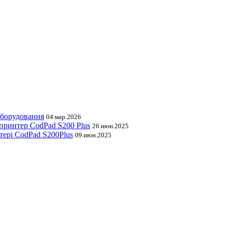
оборудования
04.мар.2026
принтер CodPad S200 Plus
26.июн.2025
тері CodPad S200Plus
09.июн.2025