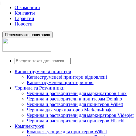
О компании
Контакты
Гарантии
Новости
Переключить навигацию
Каплеструменеві принтери
Каплеструменеві принтери відновлені
Каплеструменеві принтери нові
Чорнила та Розчинники
Чернила и растворители для маркираторов Linx
Чернила и растворители к принтерам Domino
Чернила и растворители для принтеров Willett
Чернила для маркираторов Markem-Imaje
Чернила и растворители для маркираторов Videojet
Чернила и растворители для принтеров Hitachi
Комплектуючі
Комплектующие для принтеров Willett