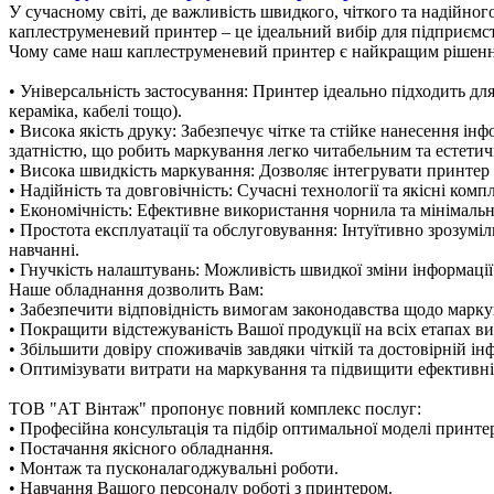
У сучасному світі, де важливість швидкого, чіткого та надійн
каплеструменевий принтер – це ідеальний вибір для підприємст
Чому саме наш каплеструменевий принтер є найкращим рішенн
• Універсальність застосування: Принтер ідеально підходить для
кераміка, кабелі тощо).
• Висока якість друку: Забезпечує чітке та стійке нанесення ін
здатністю, що робить маркування легко читабельним та естети
• Висока швидкість маркування: Дозволяє інтегрувати принтер 
• Надійність та довговічність: Сучасні технології та якісні к
• Економічність: Ефективне використання чорнила та мінімаль
• Простота експлуатації та обслуговування: Інтуїтивно зрозумі
навчанні.
• Гнучкість налаштувань: Можливість швидкої зміни інформації
Наше обладнання дозволить Вам:
• Забезпечити відповідність вимогам законодавства щодо марку
• Покращити відстежуваність Вашої продукції на всіх етапах в
• Збільшити довіру споживачів завдяки чіткій та достовірній ін
• Оптимізувати витрати на маркування та підвищити ефективні
ТОВ "АТ Вінтаж" пропонує повний комплекс послуг:
• Професійна консультація та підбір оптимальної моделі принте
• Постачання якісного обладнання.
• Монтаж та пусконалагоджувальні роботи.
• Навчання Вашого персоналу роботі з принтером.