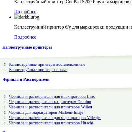
Каплеструйный принтер CodPad S200 Plus для маркиров
Подробнее
Каплеструйний принтер б/у для маркировки продукции н
Подробнее
Каплеструйные принтеры
Каплеструйные принтеры востановленные
Каплеструйные принтеры новые
Чернила и Растворители
Чернила и растворители для маркираторов Linx
Чернила и растворители к принтерам Domino
Чернила и растворители для принтеров Willett
Чернила для маркираторов Markem-Imaje
Чернила и растворители для маркираторов Videojet
Чернила и растворители для принтеров Hitachi