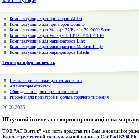
Комплектующие
Комплектующие для принтеров Willett
Комплектующие для принтеров Domino
Комплектующие для Videojet 37/Excel/170i/2000 Series
Комплектующие для Videojet 1210/1220/1510/1610
Комплектующие для маркираторов Linx
Комплектующие для маркираторов Markem-Imaje
Комплектующие для маркираторов Hitachi
Термотрансферная печать
Печатающие головки для термопечати
Апликаторы етикеток
Оборудование для порезки этикетки
Риббоны для принтеров и фольга горячего тиснения
26.06.2025
Штучний інтелект створив пропозицію на маркув
ТОВ "АТ Вінтаж" має честь представити Вам інноваційне рішен
Каплеструменевий маркувальний принтер CodPad S200 Plus