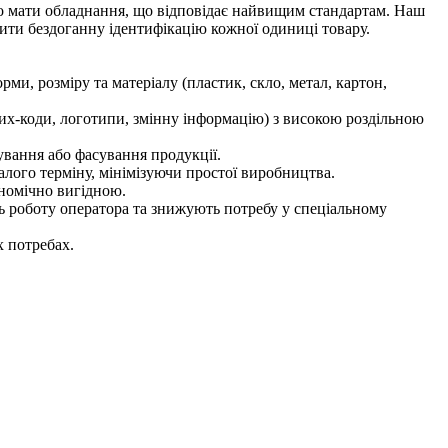
чно мати обладнання, що відповідає найвищим стандартам. Наш
чити бездоганну ідентифікацію кожної одиниці товару.
рми, розміру та матеріалу (пластик, скло, метал, картон,
трих-коди, логотипи, змінну інформацію) з високою роздільною
ування або фасування продукції.
валого терміну, мінімізуючи простої виробництва.
ономічно вигідною.
ють роботу оператора та знижують потребу у спеціальному
х потребах.