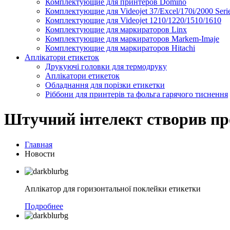
Комплектующие для принтеров Domino
Комплектующие для Videojet 37/Excel/170i/2000 Seri
Комплектующие для Videojet 1210/1220/1510/1610
Комплектующие для маркираторов Linx
Комплектующие для маркираторов Markem-Imaje
Комплектующие для маркираторов Hitachi
Аплікатори етикеток
Друкуючі головки для термодруку
Аплікатори етикеток
Обладнання для порізки етикетки
Ріббони для принтерів та фольга гарячого тиснення
Штучний інтелект створив пр
Главная
Новости
Аплікатор для горизонтальної поклейки етикетки
Подробнее