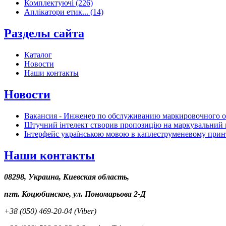
Комплектуючі (226)
Аплікатори етик... (14)
Разделы сайта
Каталог
Новости
Наши контакты
Новости
Вакансия - Инженер по обслуживанию маркировочного 
Штучний інтелект створив пропозицію на маркувальний 
Інтерфейс українською мовою в каплеструменевому прин
Наши контакты
08298, Украина, Киевская область,
пгт. Коцюбинское, ул. Пономарьова 2-Д
+38 (050) 469-20-04 (Viber)