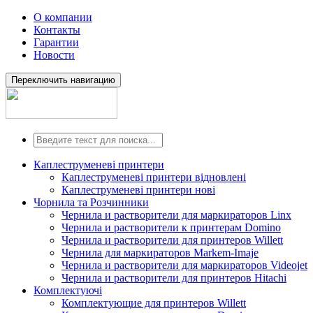
О компании
Контакты
Гарантии
Новости
Переключить навигацию
Каплеструменеві принтери
Каплеструменеві принтери відновлені
Каплеструменеві принтери нові
Чорнила та Розчинники
Чернила и растворители для маркираторов Linx
Чернила и растворители к принтерам Domino
Чернила и растворители для принтеров Willett
Чернила для маркираторов Markem-Imaje
Чернила и растворители для маркираторов Videojet
Чернила и растворители для принтеров Hitachi
Комплектуючі
Комплектующие для принтеров Willett