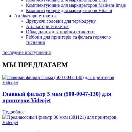
Комплектующие для маркираторов Markem-Imaje
Комплектующие для маркираторов Hitachi
Аплікатори етикеток
Друкуючі головки для термодруку
Аплікатори етикеток
Обладнання для порізки етикетки
Ріббони для принтерів та фольга гарячого
тиснення
последние поступления
МЫ ПРЕДЛАГАЕМ
Главный фильтр 5 мкм (500-0047-130) для
принтеров Videojet
Подробнее