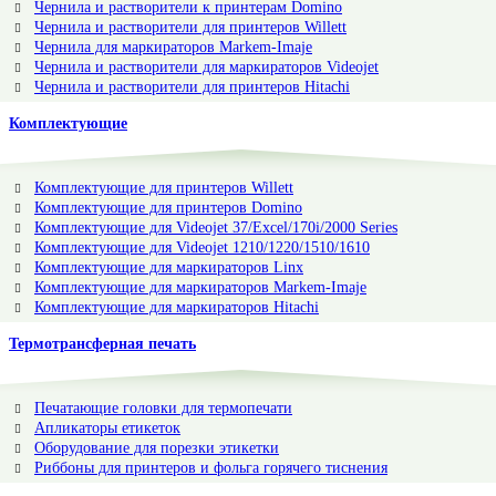
Чернила и растворители к принтерам Domino
Чернила и растворители для принтеров Willett
Чернила для маркираторов Markem-Imaje
Чернила и растворители для маркираторов Videojet
Чернила и растворители для принтеров Hitachi
Комплектующие
Комплектующие для принтеров Willett
Комплектующие для принтеров Domino
Комплектующие для Videojet 37/Excel/170i/2000 Series
Комплектующие для Videojet 1210/1220/1510/1610
Комплектующие для маркираторов Linx
Комплектующие для маркираторов Markem-Imaje
Комплектующие для маркираторов Hitachi
Термотрансферная печать
Печатающие головки для термопечати
Апликаторы етикеток
Оборудование для порезки этикетки
Риббоны для принтеров и фольга горячего тиснения