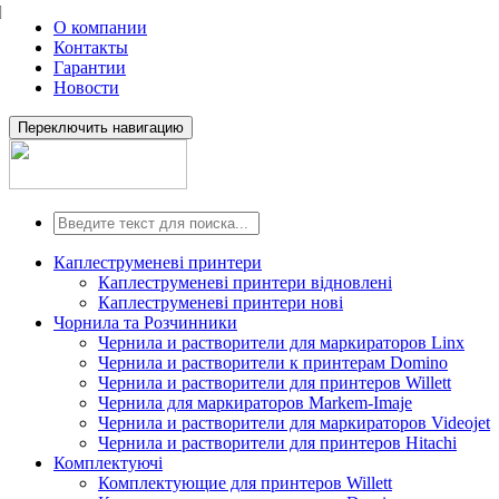
О компании
Контакты
Гарантии
Новости
Переключить навигацию
Каплеструменеві принтери
Каплеструменеві принтери відновлені
Каплеструменеві принтери нові
Чорнила та Розчинники
Чернила и растворители для маркираторов Linx
Чернила и растворители к принтерам Domino
Чернила и растворители для принтеров Willett
Чернила для маркираторов Markem-Imaje
Чернила и растворители для маркираторов Videojet
Чернила и растворители для принтеров Hitachi
Комплектуючі
Комплектующие для принтеров Willett