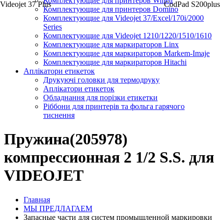
Комплектующие для принтеров Willett
Videojet 37 Plus
CodPad S200plus
Комплектующие для принтеров Domino
Комплектующие для Videojet 37/Excel/170i/2000
Series
Комплектующие для Videojet 1210/1220/1510/1610
Комплектующие для маркираторов Linx
Комплектующие для маркираторов Markem-Imaje
Комплектующие для маркираторов Hitachi
Аплікатори етикеток
Друкуючі головки для термодруку
Аплікатори етикеток
Обладнання для порізки етикетки
Ріббони для принтерів та фольга гарячого
тиснення
Пружина(205978)
компрессионная 2 1/2 S.S. для
VIDEOJET
Главная
МЫ ПРЕДЛАГАЕМ
Запасные части для систем промышленной маркировки