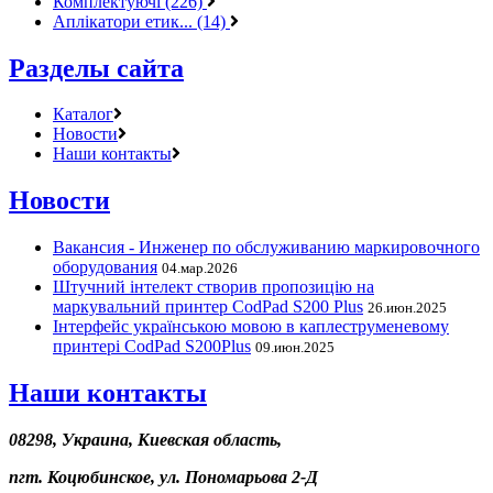
Комплектуючі (226)
Аплікатори етик... (14)
Разделы сайта
Каталог
Новости
Наши контакты
Новости
Вакансия - Инженер по обслуживанию маркировочного
оборудования
04.мар.2026
Штучний інтелект створив пропозицію на
маркувальний принтер CodPad S200 Plus
26.июн.2025
Інтерфейс українською мовою в каплеструменевому
принтері CodPad S200Plus
09.июн.2025
Наши контакты
08298, Украина, Киевская область,
пгт. Коцюбинское, ул. Пономарьова 2-Д