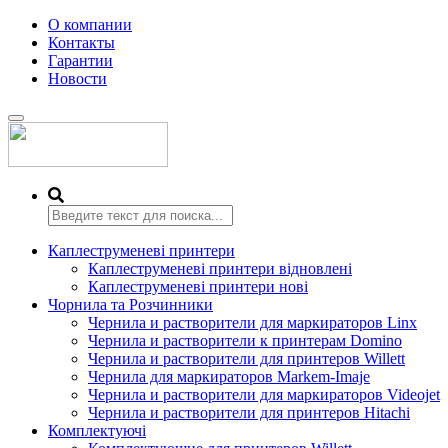
О компании
Контакты
Гарантии
Новости
Переключить
навигацию
Каплеструменеві принтери
Каплеструменеві принтери відновлені
Каплеструменеві принтери нові
Чорнила та Розчинники
Чернила и растворители для маркираторов Linx
Чернила и растворители к принтерам Domino
Чернила и растворители для принтеров Willett
Чернила для маркираторов Markem-Imaje
Чернила и растворители для маркираторов Videojet
Чернила и растворители для принтеров Hitachi
Комплектуючі