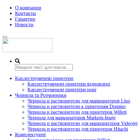
О компании
Контакты
Гарантии
Новости
Переключить
навигацию
Каплеструменеві принтери
Каплеструменеві принтери відновлені
Каплеструменеві принтери нові
Чорнила та Розчинники
Чернила и растворители для маркираторов Linx
Чернила и растворители к принтерам Domino
Чернила и растворители для принтеров Willett
Чернила для маркираторов Markem-Imaje
Чернила и растворители для маркираторов Videojet
Чернила и растворители для принтеров Hitachi
Комплектуючі