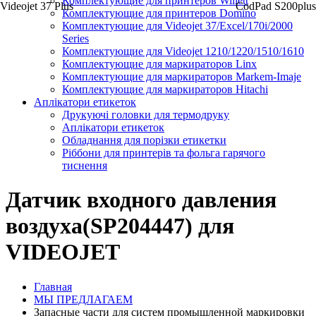
Комплектующие для принтеров Willett
Videojet 37 Plus
CodPad S200plus
Комплектующие для принтеров Domino
Комплектующие для Videojet 37/Excel/170i/2000
Series
Комплектующие для Videojet 1210/1220/1510/1610
Комплектующие для маркираторов Linx
Комплектующие для маркираторов Markem-Imaje
Комплектующие для маркираторов Hitachi
Аплікатори етикеток
Друкуючі головки для термодруку
Аплікатори етикеток
Обладнання для порізки етикетки
Ріббони для принтерів та фольга гарячого
тиснення
Датчик входного давления
воздуха(SP204447) для
VIDEOJET
Главная
МЫ ПРЕДЛАГАЕМ
Запасные части для систем промышленной маркировки