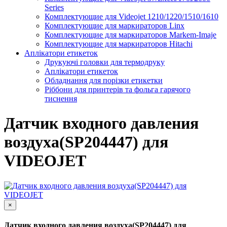
Series
Комплектующие для Videojet 1210/1220/1510/1610
Комплектующие для маркираторов Linx
Комплектующие для маркираторов Markem-Imaje
Комплектующие для маркираторов Hitachi
Аплікатори етикеток
Друкуючі головки для термодруку
Аплікатори етикеток
Обладнання для порізки етикетки
Ріббони для принтерів та фольга гарячого
тиснення
Датчик входного давления
воздуха(SP204447) для
VIDEOJET
×
Датчик входного давления воздуха(SP204447) для