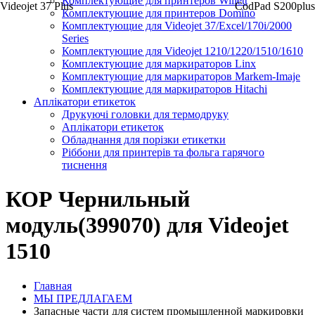
Комплектующие для принтеров Willett
Videojet 37 Plus
CodPad S200plus
Комплектующие для принтеров Domino
Комплектующие для Videojet 37/Excel/170i/2000
Series
Комплектующие для Videojet 1210/1220/1510/1610
Комплектующие для маркираторов Linx
Комплектующие для маркираторов Markem-Imaje
Комплектующие для маркираторов Hitachi
Аплікатори етикеток
Друкуючі головки для термодруку
Аплікатори етикеток
Обладнання для порізки етикетки
Ріббони для принтерів та фольга гарячого
тиснення
КОР Чернильный
модуль(399070) для Videojet
1510
Главная
МЫ ПРЕДЛАГАЕМ
Запасные части для систем промышленной маркировки