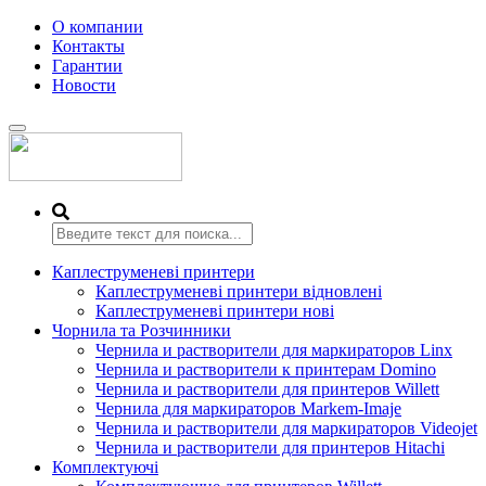
О компании
Контакты
Гарантии
Новости
Переключить
навигацию
Каплеструменеві принтери
Каплеструменеві принтери відновлені
Каплеструменеві принтери нові
Чорнила та Розчинники
Чернила и растворители для маркираторов Linx
Чернила и растворители к принтерам Domino
Чернила и растворители для принтеров Willett
Чернила для маркираторов Markem-Imaje
Чернила и растворители для маркираторов Videojet
Чернила и растворители для принтеров Hitachi
Комплектуючі