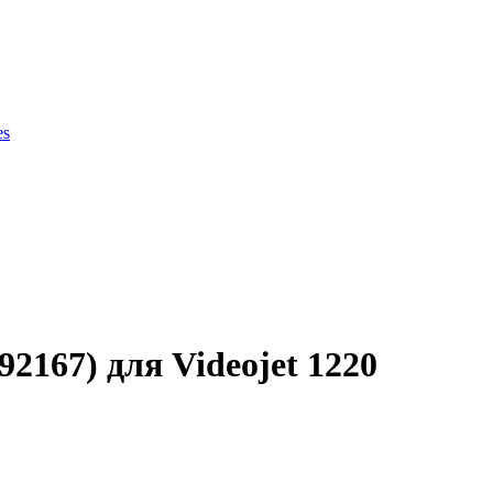
es
ки продукции
167) для Videojet 1220