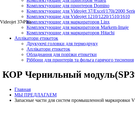
Комплектующие для принтеров Willett
Комплектующие для принтеров Domino
Комплектующие для Videojet 37/Excel/170i/2000 Seri
Комплектующие для Videojet 1210/1220/1510/1610
Videojet 37 Plus
Комплектующие для маркираторов Linx
Комплектующие для маркираторов Markem-Imaje
Комплектующие для маркираторов Hitachi
Аплікатори етикеток
Друкуючі головки для термодруку
Аплікатори етикеток
Обладнання для порізки етикетки
Ріббони для принтерів та фольга гарячого тиснення
КОР Чернильный модуль(SP392
Главная
МЫ ПРЕДЛАГАЕМ
Запасные части для систем промышленной маркировки Videoj