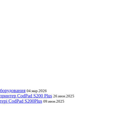
оборудования
04.мар.2026
принтер CodPad S200 Plus
26.июн.2025
тері CodPad S200Plus
09.июн.2025