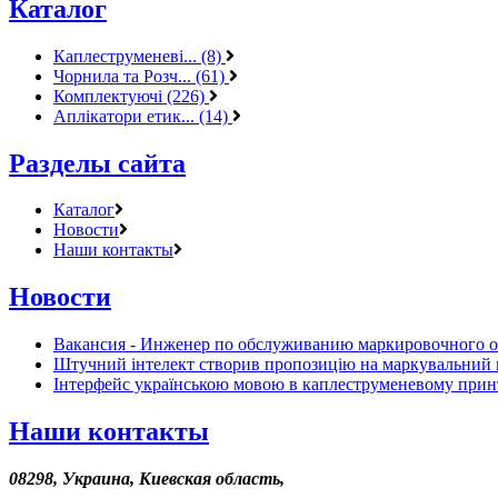
Каталог
Каплеструменеві... (8)
Чорнила та Розч... (61)
Комплектуючі (226)
Аплікатори етик... (14)
Разделы сайта
Каталог
Новости
Наши контакты
Новости
Вакансия - Инженер по обслуживанию маркировочного 
Штучний інтелект створив пропозицію на маркувальний 
Інтерфейс українською мовою в каплеструменевому прин
Наши контакты
08298, Украина, Киевская область,