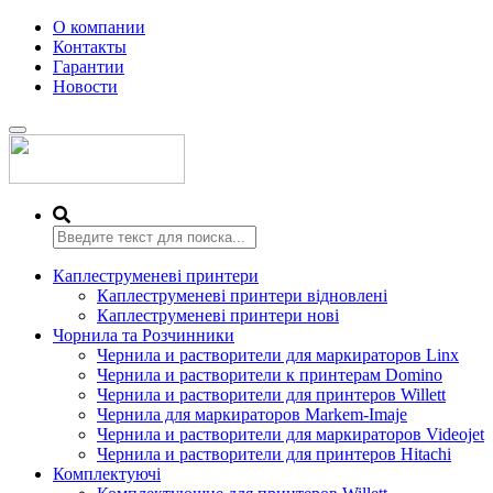
О компании
Контакты
Гарантии
Новости
Переключить
навигацию
Каплеструменеві принтери
Каплеструменеві принтери відновлені
Каплеструменеві принтери нові
Чорнила та Розчинники
Чернила и растворители для маркираторов Linx
Чернила и растворители к принтерам Domino
Чернила и растворители для принтеров Willett
Чернила для маркираторов Markem-Imaje
Чернила и растворители для маркираторов Videojet
Чернила и растворители для принтеров Hitachi
Комплектуючі