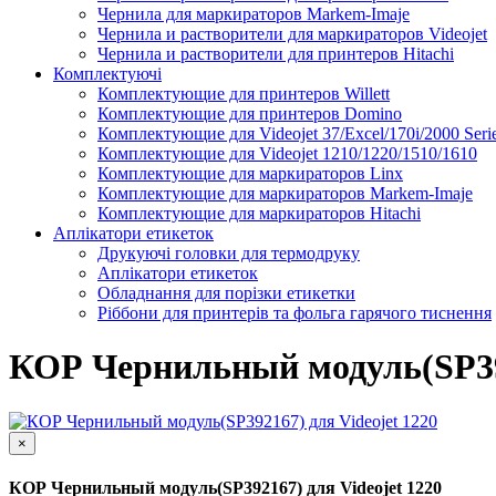
Чернила для маркираторов Markem-Imaje
Чернила и растворители для маркираторов Videojet
Чернила и растворители для принтеров Hitachi
Комплектуючі
Комплектующие для принтеров Willett
Комплектующие для принтеров Domino
Комплектующие для Videojet 37/Excel/170i/2000 Seri
Комплектующие для Videojet 1210/1220/1510/1610
Комплектующие для маркираторов Linx
Комплектующие для маркираторов Markem-Imaje
Комплектующие для маркираторов Hitachi
Аплікатори етикеток
Друкуючі головки для термодруку
Аплікатори етикеток
Обладнання для порізки етикетки
Ріббони для принтерів та фольга гарячого тиснення
Каплеструйный принтер CodPad S200 Plus для маркиров
Подробнее
КОР Чернильный модуль(SP392
×
КОР Чернильный модуль(SP392167) для Videojet 1220