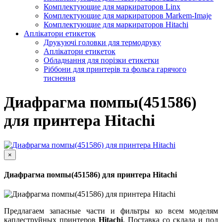
Комплектующие для маркираторов Linx
Комплектующие для маркираторов Markem-Imaje
Комплектующие для маркираторов Hitachi
Аплікатори етикеток
Друкуючі головки для термодруку
Аплікатори етикеток
Обладнання для порізки етикетки
Ріббони для принтерів та фольга гарячого
тиснення
Диафрагма помпы(451586)
для принтера Hitachi
×
Диафрагма помпы(451586) для принтера Hitachi
Предлагаем запасные части и фильтры ко всем моделям
каплеструйных принтеров
Hitachi
. Поставка со склада и под