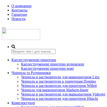
О компании
Контакты
Гарантии
Новости
Переключить
навигацию
Каплеструменеві принтери
Каплеструменеві принтери відновлені
Каплеструменеві принтери нові
Чорнила та Розчинники
Чернила и растворители для маркираторов Linx
Чернила и растворители к принтерам Domino
Чернила и растворители для принтеров Willett
Чернила для маркираторов Markem-Imaje
Чернила и растворители для маркираторов Videojet
Чернила и растворители для принтеров Hitachi
Комплектуючі