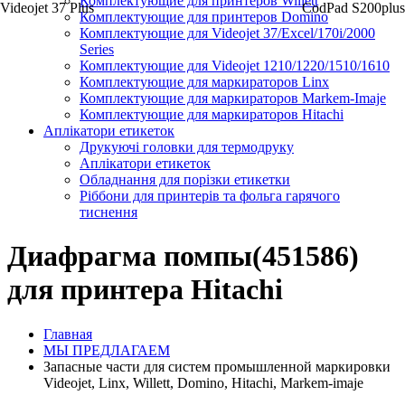
Комплектующие для принтеров Willett
Videojet 37 Plus
CodPad S200plus
Комплектующие для принтеров Domino
Комплектующие для Videojet 37/Excel/170i/2000
Series
Комплектующие для Videojet 1210/1220/1510/1610
Комплектующие для маркираторов Linx
Комплектующие для маркираторов Markem-Imaje
Комплектующие для маркираторов Hitachi
Аплікатори етикеток
Друкуючі головки для термодруку
Аплікатори етикеток
Обладнання для порізки етикетки
Ріббони для принтерів та фольга гарячого
тиснення
Диафрагма помпы(451586)
для принтера Hitachi
Главная
МЫ ПРЕДЛАГАЕМ
Запасные части для систем промышленной маркировки
Videojet, Linx, Willett, Domino, Hitachi, Markem-imaje