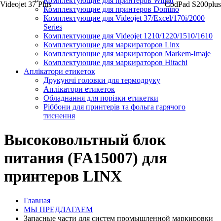
Комплектующие для принтеров Willett
Videojet 37 Plus
CodPad S200plus
Комплектующие для принтеров Domino
Комплектующие для Videojet 37/Excel/170i/2000
Series
Комплектующие для Videojet 1210/1220/1510/1610
Комплектующие для маркираторов Linx
Комплектующие для маркираторов Markem-Imaje
Комплектующие для маркираторов Hitachi
Аплікатори етикеток
Друкуючі головки для термодруку
Аплікатори етикеток
Обладнання для порізки етикетки
Ріббони для принтерів та фольга гарячого
тиснення
Высоковольтный блок
питания (FA15007) для
принтеров LINX
Главная
МЫ ПРЕДЛАГАЕМ
Запасные части для систем промышленной маркировки