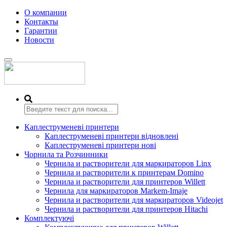
О компании
Контакты
Гарантии
Новости
Переключить
навигацию
Каплеструменеві принтери
Каплеструменеві принтери відновлені
Каплеструменеві принтери нові
Чорнила та Розчинники
Чернила и растворители для маркираторов Linx
Чернила и растворители к принтерам Domino
Чернила и растворители для принтеров Willett
Чернила для маркираторов Markem-Imaje
Чернила и растворители для маркираторов Videojet
Чернила и растворители для принтеров Hitachi
Комплектуючі