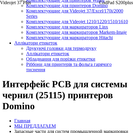
Комплектующие для принтеров Willett
Videojet 37 Plus
CodPad S200plus
Комплектующие для принтеров Domino
Комплектующие для Videojet 37/Excel/170i/2000
Series
Комплектующие для Videojet 1210/1220/1510/1610
Комплектующие для маркираторов Linx
Комплектующие для маркираторов Markem-Imaje
Комплектующие для маркираторов Hitachi
Аплікатори етикеток
Друкуючі головки для термодруку
Аплікатори етикеток
Обладнання для порізки етикетки
Ріббони для принтерів та фольга гарячого
тиснення
Интерфейс РСВ для системы
чернил (25115) принтеров
Domino
Главная
МЫ ПРЕДЛАГАЕМ
Запасные части для систем промышленной маркировки