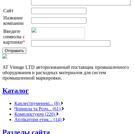
Сайт
Название
компании
Введите
символы с
картинки
*
AT Vintage LTD авторизованный поставщик промышленного
оборудования и расходных материалов для систем
промышленной маркировки.
Каталог
Каплеструменеві... (8)
Чорнила та Розч... (61)
Комплектуючі (226)
Аплікатори етик... (14)
Разделы сайта