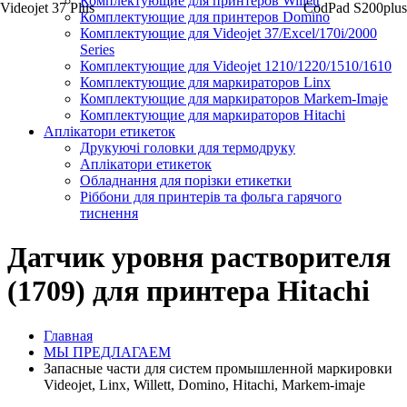
Комплектующие для принтеров Willett
Videojet 37 Plus
CodPad S200plus
Комплектующие для принтеров Domino
Комплектующие для Videojet 37/Excel/170i/2000
Series
Комплектующие для Videojet 1210/1220/1510/1610
Комплектующие для маркираторов Linx
Комплектующие для маркираторов Markem-Imaje
Комплектующие для маркираторов Hitachi
Аплікатори етикеток
Друкуючі головки для термодруку
Аплікатори етикеток
Обладнання для порізки етикетки
Ріббони для принтерів та фольга гарячого
тиснення
Датчик уровня растворителя
(1709) для принтера Hitachi
Главная
МЫ ПРЕДЛАГАЕМ
Запасные части для систем промышленной маркировки
Videojet, Linx, Willett, Domino, Hitachi, Markem-imaje