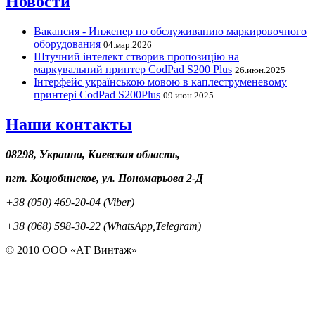
Новости
Вакансия - Инженер по обслуживанию маркировочного
оборудования
04.мар.2026
Штучний інтелект створив пропозицію на
маркувальний принтер CodPad S200 Plus
26.июн.2025
Інтерфейс українською мовою в каплеструменевому
принтері CodPad S200Plus
09.июн.2025
Наши контакты
08298, Украина, Киевская область,
пгт. Коцюбинское, ул. Пономарьова 2-Д
+38 (050) 469-20-04 (Viber)
+38 (068) 598-30-22 (WhatsApp,Telegram)
© 2010 ООО «АТ Винтаж»