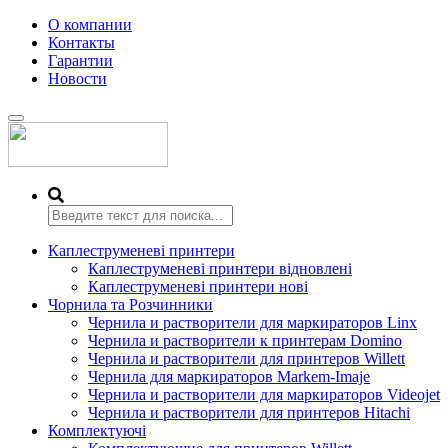
О компании
Контакты
Гарантии
Новости
Переключить
навигацию
Каплеструменеві принтери
Каплеструменеві принтери відновлені
Каплеструменеві принтери нові
Чорнила та Розчинники
Чернила и растворители для маркираторов Linx
Чернила и растворители к принтерам Domino
Чернила и растворители для принтеров Willett
Чернила для маркираторов Markem-Imaje
Чернила и растворители для маркираторов Videojet
Чернила и растворители для принтеров Hitachi
Комплектуючі