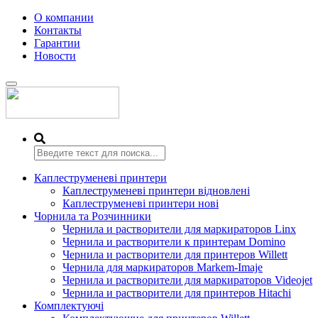
О компании
Контакты
Гарантии
Новости
Переключить
навигацию
Каплеструменеві принтери
Каплеструменеві принтери відновлені
Каплеструменеві принтери нові
Чорнила та Розчинники
Чернила и растворители для маркираторов Linx
Чернила и растворители к принтерам Domino
Чернила и растворители для принтеров Willett
Чернила для маркираторов Markem-Imaje
Чернила и растворители для маркираторов Videojet
Чернила и растворители для принтеров Hitachi
Комплектуючі