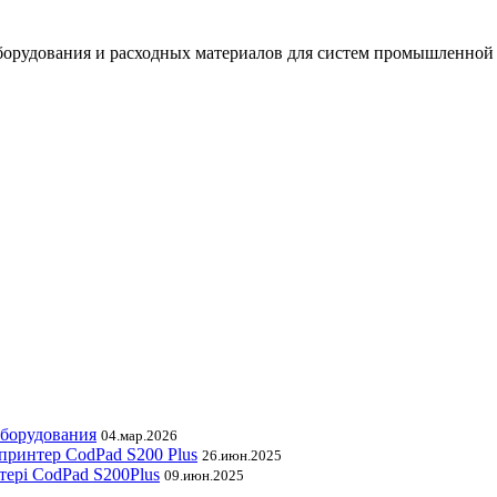
орудования и расходных материалов для систем промышленной
оборудования
04.мар.2026
принтер CodPad S200 Plus
26.июн.2025
тері CodPad S200Plus
09.июн.2025