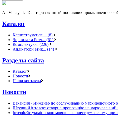
AT Vintage LTD авторизованный поставщик промышленного об
Каталог
Каплеструменеві... (8)
Чорнила та Розч... (61)
Комплектуючі (226)
Аплікатори етик... (14)
Разделы сайта
Каталог
Новости
Наши контакты
Новости
Вакансия - Инженер по обслуживанию маркировочного 
Штучний інтелект створив пропозицію на маркувальний 
Інтерфейс українською мовою в каплеструменевому прин