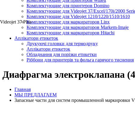
Комплектующие для принтеров Willett
Комплектующие для принтеров Domino
Комплектующие для Videojet 37/Excel/170i/2000 Seri
Комплектующие для Videojet 1210/1220/1510/1610
Videojet 37 Plus
Комплектующие для маркираторов Linx
Комплектующие для маркираторов Markem-Imaje
Комплектующие для маркираторов Hitachi
Аплікатори етикеток
Друкуючі головки для термодруку
Аплікатори етикеток
Обладнання для порізки етикетки
Ріббони для принтерів та фольга гарячого тиснення
Диафрагма электроклапана (4
Главная
МЫ ПРЕДЛАГАЕМ
Запасные части для систем промышленной маркировки Videoj