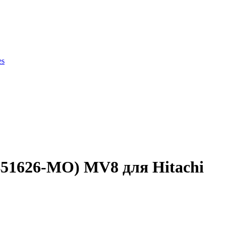
es
ки продукции
51626-MO) MV8 для Hitachi