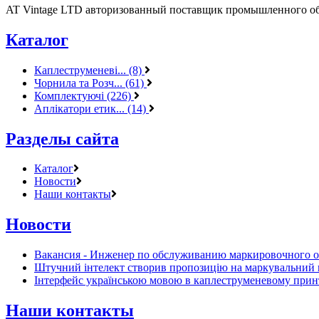
AT Vintage LTD авторизованный поставщик промышленного об
Каталог
Каплеструменеві... (8)
Чорнила та Розч... (61)
Комплектуючі (226)
Аплікатори етик... (14)
Разделы сайта
Каталог
Новости
Наши контакты
Новости
Вакансия - Инженер по обслуживанию маркировочного 
Штучний інтелект створив пропозицію на маркувальний 
Інтерфейс українською мовою в каплеструменевому прин
Наши контакты