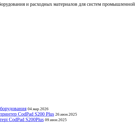
орудования и расходных материалов для систем промышленной
оборудования
04.мар.2026
принтер CodPad S200 Plus
26.июн.2025
тері CodPad S200Plus
09.июн.2025