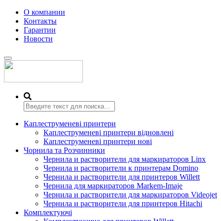
О компании
Контакты
Гарантии
Новости
Переключить
навигацию
Каплеструменеві принтери
Каплеструменеві принтери відновлені
Каплеструменеві принтери нові
Чорнила та Розчинники
Чернила и растворители для маркираторов Linx
Чернила и растворители к принтерам Domino
Чернила и растворители для принтеров Willett
Чернила для маркираторов Markem-Imaje
Чернила и растворители для маркираторов Videojet
Чернила и растворители для принтеров Hitachi
Комплектуючі