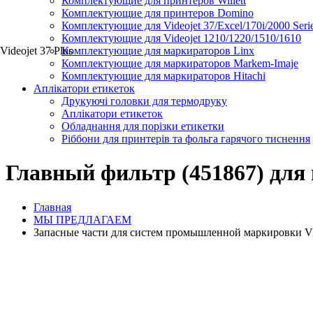
Комплектующие для принтеров Willett
Комплектующие для принтеров Domino
Комплектующие для Videojet 37/Excel/170i/2000 Seri
Комплектующие для Videojet 1210/1220/1510/1610
Videojet 37 Plus
Комплектующие для маркираторов Linx
Комплектующие для маркираторов Markem-Imaje
Комплектующие для маркираторов Hitachi
Аплікатори етикеток
Друкуючі головки для термодруку
Аплікатори етикеток
Обладнання для порізки етикетки
Ріббони для принтерів та фольга гарячого тиснення
Главный фильтр (451867) для 
Главная
МЫ ПРЕДЛАГАЕМ
Запасные части для систем промышленной маркировки Videoj