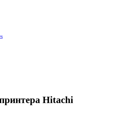
es
ки продукции
принтера Hitachi