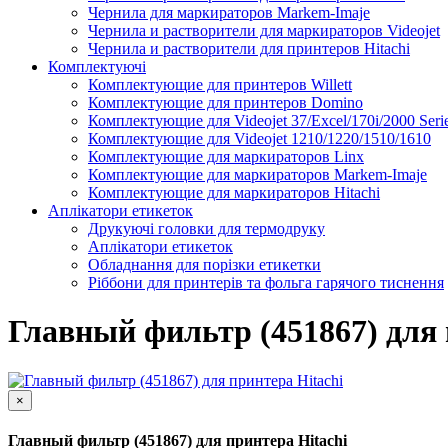
Чернила для маркираторов Markem-Imaje
Чернила и растворители для маркираторов Videojet
Чернила и растворители для принтеров Hitachi
Комплектуючі
Комплектующие для принтеров Willett
Комплектующие для принтеров Domino
Комплектующие для Videojet 37/Excel/170i/2000 Seri
Комплектующие для Videojet 1210/1220/1510/1610
Комплектующие для маркираторов Linx
Комплектующие для маркираторов Markem-Imaje
Комплектующие для маркираторов Hitachi
Аплікатори етикеток
Друкуючі головки для термодруку
Аплікатори етикеток
Обладнання для порізки етикетки
Ріббони для принтерів та фольга гарячого тиснення
Каплеструйный принтер CodPad S200 Plus для маркиров
Подробнее
Главный фильтр (451867) для 
×
Главный фильтр (451867) для принтера Hitachi