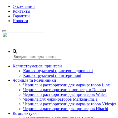
О компании
Контакты
Гарантии
Новости
Переключить
навигацию
Каплеструменеві принтери
Каплеструменеві принтери відновлені
Каплеструменеві принтери нові
Чорнила та Розчинники
Чернила и растворители для маркираторов Linx
Чернила и растворители к принтерам Domino
Чернила и растворители для принтеров Willett
Чернила для маркираторов Markem-Imaje
Чернила и растворители для маркираторов Videojet
Чернила и растворители для принтеров Hitachi
Комплектуючі