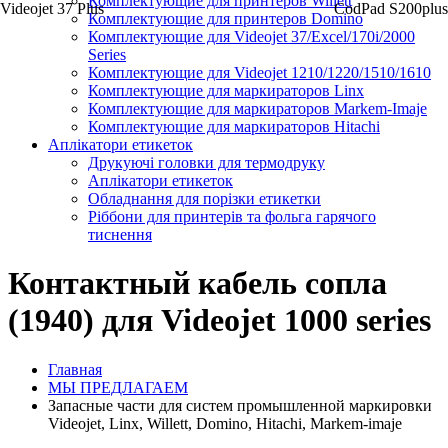
Комплектующие для принтеров Willett
Videojet 37 Plus
CodPad S200plus
Комплектующие для принтеров Domino
Комплектующие для Videojet 37/Excel/170i/2000
Series
Комплектующие для Videojet 1210/1220/1510/1610
Комплектующие для маркираторов Linx
Комплектующие для маркираторов Markem-Imaje
Комплектующие для маркираторов Hitachi
Аплікатори етикеток
Друкуючі головки для термодруку
Аплікатори етикеток
Обладнання для порізки етикетки
Ріббони для принтерів та фольга гарячого
тиснення
Контактный кабель сопла
(1940) для Videojet 1000 series
Главная
МЫ ПРЕДЛАГАЕМ
Запасные части для систем промышленной маркировки
Videojet, Linx, Willett, Domino, Hitachi, Markem-imaje