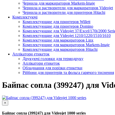
Чернила для маркираторов Markem-Imaje
Чернила и растворители для маркираторов Videojet
Чернила и растворители для принтеров Hitachi
Комплектуючі
Комплектующие для принтеров Willett
Комплектующие для принтеров Domino
Комплектующие для Videojet 37/Excel/170i/2000 Seri
Комплектующие для Videojet 1210/1220/1510/1610
Комплектующие для маркираторов Linx
Комплектующие для маркираторов Markem-Imaje
Комплектующие для маркираторов Hitachi
Аплікатори етикеток
Друкуючі головки для термодруку
Аплікатори етикеток
Обладнання для порізки етикетки
Ріббони для принтерів та фольга гарячого тиснення
Каплеструйный принтер CodPad S200 Plus для маркиров
Подробнее
Байпас сопла (399247) для Vide
×
Байпас сопла (399247) для Videojet 1000 series