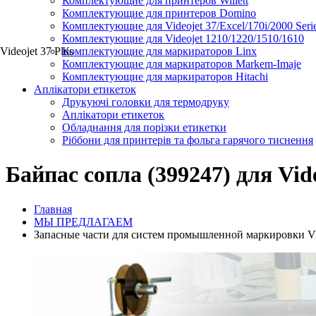
Комплектующие для принтеров Willett
Комплектующие для принтеров Domino
Комплектующие для Videojet 37/Excel/170i/2000 Seri
Комплектующие для Videojet 1210/1220/1510/1610
Videojet 37 Plus
Комплектующие для маркираторов Linx
Комплектующие для маркираторов Markem-Imaje
Комплектующие для маркираторов Hitachi
Аплікатори етикеток
Друкуючі головки для термодруку
Аплікатори етикеток
Обладнання для порізки етикетки
Ріббони для принтерів та фольга гарячого тиснення
Байпас сопла (399247) для Vide
Главная
МЫ ПРЕДЛАГАЕМ
Запасные части для систем промышленной маркировки Videoj