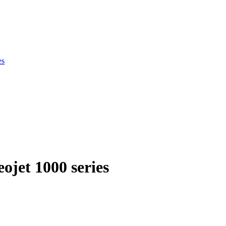
es
ки продукции
ojet 1000 series