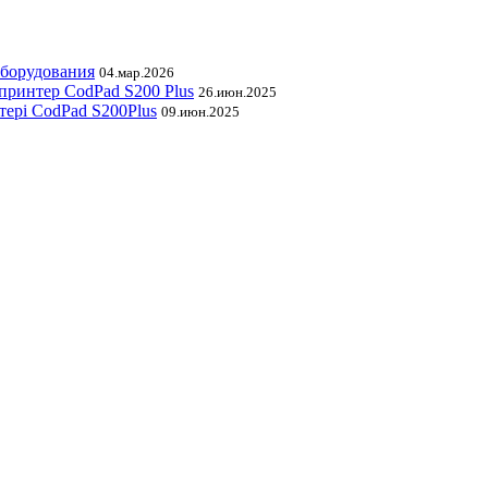
оборудования
04.мар.2026
принтер CodPad S200 Plus
26.июн.2025
тері CodPad S200Plus
09.июн.2025