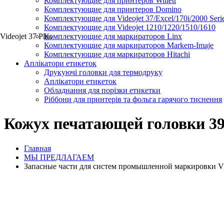
Комплектующие для принтеров Willett
Комплектующие для принтеров Domino
Комплектующие для Videojet 37/Excel/170i/2000 Seri
Комплектующие для Videojet 1210/1220/1510/1610
Videojet 37 Plus
Комплектующие для маркираторов Linx
Комплектующие для маркираторов Markem-Imaje
Комплектующие для маркираторов Hitachi
Аплікатори етикеток
Друкуючі головки для термодруку
Аплікатори етикеток
Обладнання для порізки етикетки
Ріббони для принтерів та фольга гарячого тиснення
Кожух печатающей головки 399
Главная
МЫ ПРЕДЛАГАЕМ
Запасные части для систем промышленной маркировки Videoj