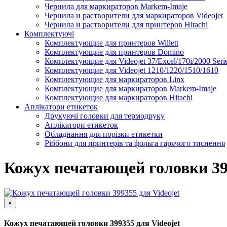
Чернила для маркираторов Markem-Imaje
Чернила и растворители для маркираторов Videojet
Чернила и растворители для принтеров Hitachi
Комплектуючі
Комплектующие для принтеров Willett
Комплектующие для принтеров Domino
Комплектующие для Videojet 37/Excel/170i/2000 Seri
Комплектующие для Videojet 1210/1220/1510/1610
Комплектующие для маркираторов Linx
Комплектующие для маркираторов Markem-Imaje
Комплектующие для маркираторов Hitachi
Аплікатори етикеток
Друкуючі головки для термодруку
Аплікатори етикеток
Обладнання для порізки етикетки
Ріббони для принтерів та фольга гарячого тиснення
Каплеструйный принтер CodPad S200 Plus для маркиров
Подробнее
Кожух печатающей головки 399
×
Кожух печатающей головки 399355 для Videojet