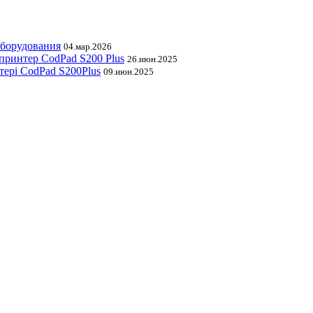
оборудования
04.мар.2026
принтер CodPad S200 Plus
26.июн.2025
тері CodPad S200Plus
09.июн.2025