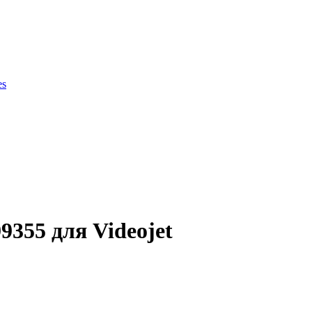
es
ки продукции
355 для Videojet