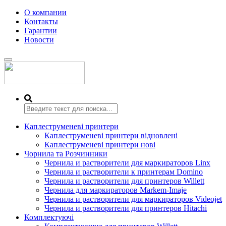
О компании
Контакты
Гарантии
Новости
Переключить
навигацию
Каплеструменеві принтери
Каплеструменеві принтери відновлені
Каплеструменеві принтери нові
Чорнила та Розчинники
Чернила и растворители для маркираторов Linx
Чернила и растворители к принтерам Domino
Чернила и растворители для принтеров Willett
Чернила для маркираторов Markem-Imaje
Чернила и растворители для маркираторов Videojet
Чернила и растворители для принтеров Hitachi
Комплектуючі