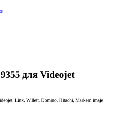
es
355 для Videojet
et, Linx, Willett, Domino, Hitachi, Markem-imaje