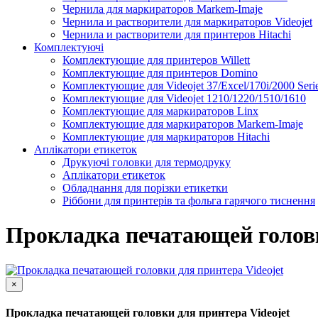
Чернила для маркираторов Markem-Imaje
Чернила и растворители для маркираторов Videojet
Чернила и растворители для принтеров Hitachi
Комплектуючі
Комплектующие для принтеров Willett
Комплектующие для принтеров Domino
Комплектующие для Videojet 37/Excel/170i/2000 Seri
Комплектующие для Videojet 1210/1220/1510/1610
Комплектующие для маркираторов Linx
Комплектующие для маркираторов Markem-Imaje
Комплектующие для маркираторов Hitachi
Аплікатори етикеток
Друкуючі головки для термодруку
Аплікатори етикеток
Обладнання для порізки етикетки
Ріббони для принтерів та фольга гарячого тиснення
Каплеструйный принтер CodPad S200 Plus для маркиров
Подробнее
Прокладка печатающей головк
×
Прокладка печатающей головки для принтера Videojet