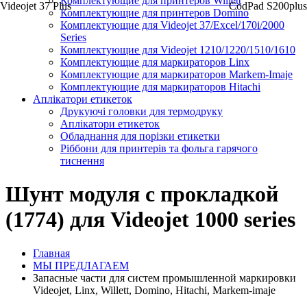
Комплектующие для принтеров Willett
Videojet 37 Plus
CodPad S200plus
Комплектующие для принтеров Domino
Комплектующие для Videojet 37/Excel/170i/2000
Series
Комплектующие для Videojet 1210/1220/1510/1610
Комплектующие для маркираторов Linx
Комплектующие для маркираторов Markem-Imaje
Комплектующие для маркираторов Hitachi
Аплікатори етикеток
Друкуючі головки для термодруку
Аплікатори етикеток
Обладнання для порізки етикетки
Ріббони для принтерів та фольга гарячого
тиснення
Шунт модуля с прокладкой
(1774) для Videojet 1000 series
Главная
МЫ ПРЕДЛАГАЕМ
Запасные части для систем промышленной маркировки
Videojet, Linx, Willett, Domino, Hitachi, Markem-imaje