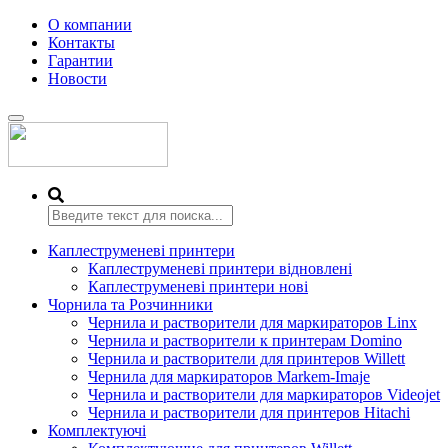
О компании
Контакты
Гарантии
Новости
Переключить
навигацию
Каплеструменеві принтери
Каплеструменеві принтери відновлені
Каплеструменеві принтери нові
Чорнила та Розчинники
Чернила и растворители для маркираторов Linx
Чернила и растворители к принтерам Domino
Чернила и растворители для принтеров Willett
Чернила для маркираторов Markem-Imaje
Чернила и растворители для маркираторов Videojet
Чернила и растворители для принтеров Hitachi
Комплектуючі