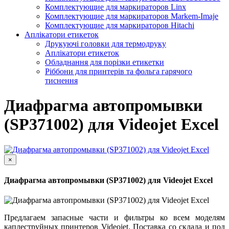
Комплектующие для маркираторов Linx
Комплектующие для маркираторов Markem-Imaje
Комплектующие для маркираторов Hitachi
Аплікатори етикеток
Друкуючі головки для термодруку
Аплікатори етикеток
Обладнання для порізки етикетки
Ріббони для принтерів та фольга гарячого
тиснення
Диафрагма автопромывки
(SP371002) для Videojet Excel
×
Диафрагма автопромывки (SP371002) для Videojet Excel
Предлагаем запасные части и фильтры ко всем моделям
каплеструйных принтеров Videojet. Поставка со склада и под