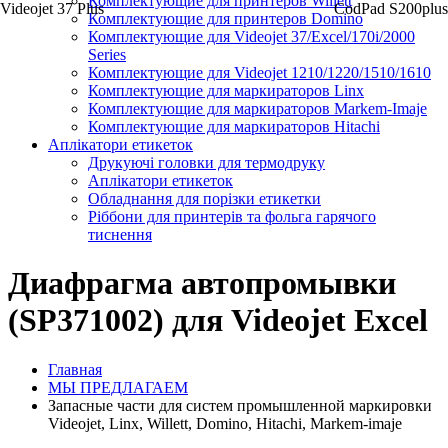
Комплектующие для принтеров Willett
Videojet 37 Plus
CodPad S200plus
Комплектующие для принтеров Domino
Комплектующие для Videojet 37/Excel/170i/2000
Series
Комплектующие для Videojet 1210/1220/1510/1610
Комплектующие для маркираторов Linx
Комплектующие для маркираторов Markem-Imaje
Комплектующие для маркираторов Hitachi
Аплікатори етикеток
Друкуючі головки для термодруку
Аплікатори етикеток
Обладнання для порізки етикетки
Ріббони для принтерів та фольга гарячого
тиснення
Диафрагма автопромывки
(SP371002) для Videojet Excel
Главная
МЫ ПРЕДЛАГАЕМ
Запасные части для систем промышленной маркировки
Videojet, Linx, Willett, Domino, Hitachi, Markem-imaje