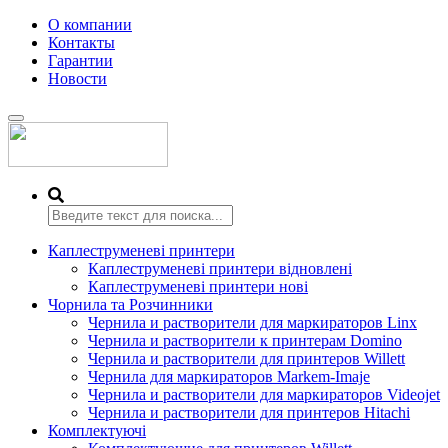
О компании
Контакты
Гарантии
Новости
Переключить
навигацию
Каплеструменеві принтери
Каплеструменеві принтери відновлені
Каплеструменеві принтери нові
Чорнила та Розчинники
Чернила и растворители для маркираторов Linx
Чернила и растворители к принтерам Domino
Чернила и растворители для принтеров Willett
Чернила для маркираторов Markem-Imaje
Чернила и растворители для маркираторов Videojet
Чернила и растворители для принтеров Hitachi
Комплектуючі