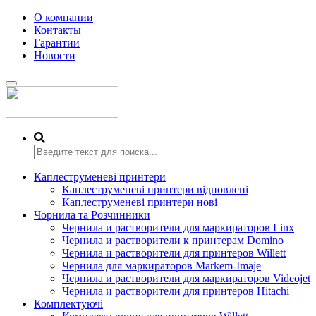
О компании
Контакты
Гарантии
Новости
Переключить
навигацию
Каплеструменеві принтери
Каплеструменеві принтери відновлені
Каплеструменеві принтери нові
Чорнила та Розчинники
Чернила и растворители для маркираторов Linx
Чернила и растворители к принтерам Domino
Чернила и растворители для принтеров Willett
Чернила для маркираторов Markem-Imaje
Чернила и растворители для маркираторов Videojet
Чернила и растворители для принтеров Hitachi
Комплектуючі