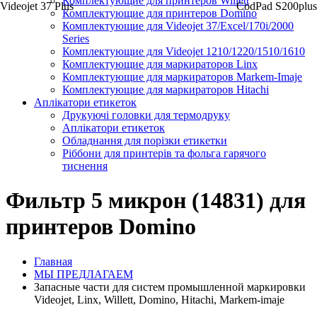
Комплектующие для принтеров Willett
Videojet 37 Plus
CodPad S200plus
Комплектующие для принтеров Domino
Комплектующие для Videojet 37/Excel/170i/2000
Series
Комплектующие для Videojet 1210/1220/1510/1610
Комплектующие для маркираторов Linx
Комплектующие для маркираторов Markem-Imaje
Комплектующие для маркираторов Hitachi
Аплікатори етикеток
Друкуючі головки для термодруку
Аплікатори етикеток
Обладнання для порізки етикетки
Ріббони для принтерів та фольга гарячого
тиснення
Фильтр 5 микрон (14831) для
принтеров Domino
Главная
МЫ ПРЕДЛАГАЕМ
Запасные части для систем промышленной маркировки
Videojet, Linx, Willett, Domino, Hitachi, Markem-imaje