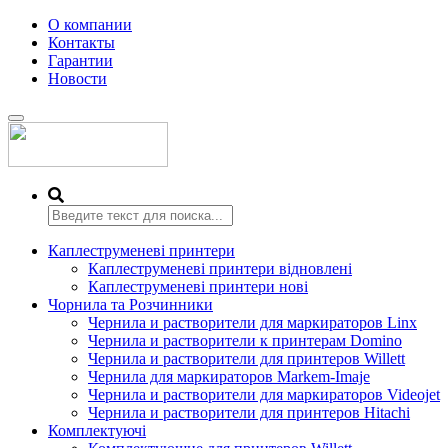
О компании
Контакты
Гарантии
Новости
Переключить
навигацию
Каплеструменеві принтери
Каплеструменеві принтери відновлені
Каплеструменеві принтери нові
Чорнила та Розчинники
Чернила и растворители для маркираторов Linx
Чернила и растворители к принтерам Domino
Чернила и растворители для принтеров Willett
Чернила для маркираторов Markem-Imaje
Чернила и растворители для маркираторов Videojet
Чернила и растворители для принтеров Hitachi
Комплектуючі