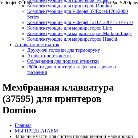
Комплектующие для принтеров Willett
Videojet 37 Plus
CodPad S200plus
Комплектующие для принтеров Domino
Комплектующие для Videojet 37/Excel/170i/2000
Series
Комплектующие для Videojet 1210/1220/1510/1610
Комплектующие для маркираторов Linx
Комплектующие для маркираторов Markem-Imaje
Комплектующие для маркираторов Hitachi
Аплікатори етикеток
Друкуючі головки для термодруку
Аплікатори етикеток
Обладнання для порізки етикетки
Ріббони для принтерів та фольга гарячого
тиснення
Мембранная клавиатура
(37595) для принтеров
Domino
Главная
МЫ ПРЕДЛАГАЕМ
Запасные части для систем промышленной маркировки