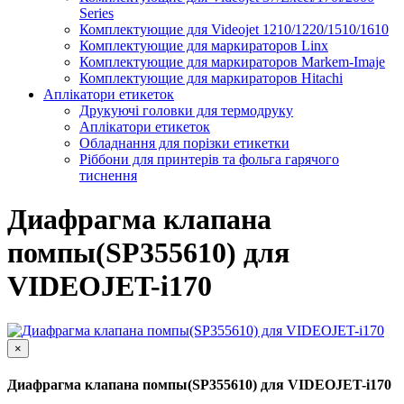
Series
Комплектующие для Videojet 1210/1220/1510/1610
Комплектующие для маркираторов Linx
Комплектующие для маркираторов Markem-Imaje
Комплектующие для маркираторов Hitachi
Аплікатори етикеток
Друкуючі головки для термодруку
Аплікатори етикеток
Обладнання для порізки етикетки
Ріббони для принтерів та фольга гарячого
тиснення
Диафрагма клапана
помпы(SP355610) для
VIDEOJET-i170
×
Диафрагма клапана помпы(SP355610) для VIDEOJET-i170