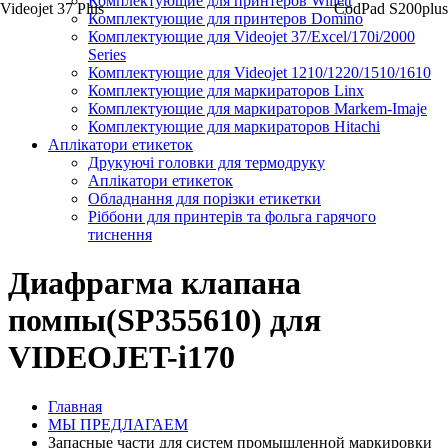
Комплектующие для принтеров Willett
Videojet 37 Plus
CodPad S200plus
Комплектующие для принтеров Domino
Комплектующие для Videojet 37/Excel/170i/2000
Series
Комплектующие для Videojet 1210/1220/1510/1610
Комплектующие для маркираторов Linx
Комплектующие для маркираторов Markem-Imaje
Комплектующие для маркираторов Hitachi
Аплікатори етикеток
Друкуючі головки для термодруку
Аплікатори етикеток
Обладнання для порізки етикетки
Ріббони для принтерів та фольга гарячого
тиснення
Диафрагма клапана
помпы(SP355610) для
VIDEOJET-i170
Главная
МЫ ПРЕДЛАГАЕМ
Запасные части для систем промышленной маркировки