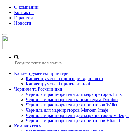
О компании
Контакты
Гарантии
Новости
Переключить
навигацию
Каплеструменеві принтери
Каплеструменеві принтери відновлені
Каплеструменеві принтери нові
Чорнила та Розчинники
Чернила и растворители для маркираторов Linx
Чернила и растворители к принтерам Domino
Чернила и растворители для принтеров Willett
Чернила для маркираторов Markem-Imaje
Чернила и растворители для маркираторов Videojet
Чернила и растворители для принтеров Hitachi
Комплектуючі