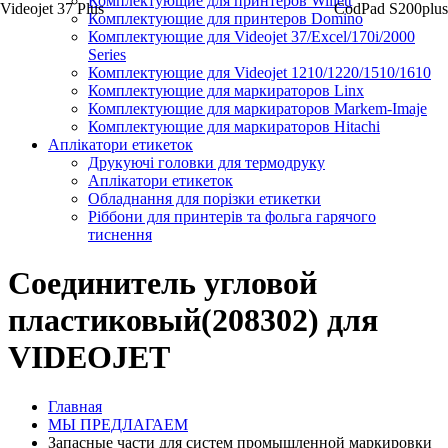
Комплектующие для принтеров Willett
Videojet 37 Plus
CodPad S200plus
Комплектующие для принтеров Domino
Комплектующие для Videojet 37/Excel/170i/2000
Series
Комплектующие для Videojet 1210/1220/1510/1610
Комплектующие для маркираторов Linx
Комплектующие для маркираторов Markem-Imaje
Комплектующие для маркираторов Hitachi
Аплікатори етикеток
Друкуючі головки для термодруку
Аплікатори етикеток
Обладнання для порізки етикетки
Ріббони для принтерів та фольга гарячого
тиснення
Соединитель угловой
пластиковый(208302) для
VIDEOJET
Главная
МЫ ПРЕДЛАГАЕМ
Запасные части для систем промышленной маркировки