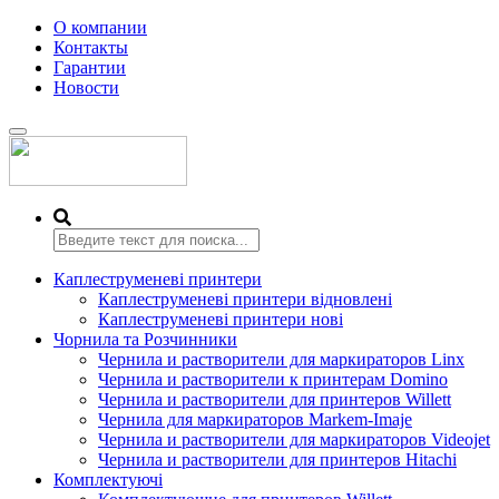
О компании
Контакты
Гарантии
Новости
Переключить
навигацию
Каплеструменеві принтери
Каплеструменеві принтери відновлені
Каплеструменеві принтери нові
Чорнила та Розчинники
Чернила и растворители для маркираторов Linx
Чернила и растворители к принтерам Domino
Чернила и растворители для принтеров Willett
Чернила для маркираторов Markem-Imaje
Чернила и растворители для маркираторов Videojet
Чернила и растворители для принтеров Hitachi
Комплектуючі