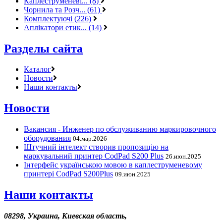
Каплеструменеві... (8)
Чорнила та Розч... (61)
Комплектуючі (226)
Аплікатори етик... (14)
Разделы сайта
Каталог
Новости
Наши контакты
Новости
Вакансия - Инженер по обслуживанию маркировочного
оборудования
04.мар.2026
Штучний інтелект створив пропозицію на
маркувальний принтер CodPad S200 Plus
26.июн.2025
Інтерфейс українською мовою в каплеструменевому
принтері CodPad S200Plus
09.июн.2025
Наши контакты
08298, Украина, Киевская область,