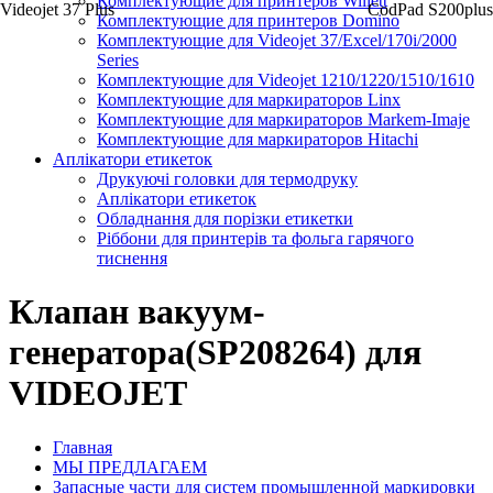
Комплектующие для принтеров Willett
Videojet 37 Plus
CodPad S200plus
Комплектующие для принтеров Domino
Комплектующие для Videojet 37/Excel/170i/2000
Series
Комплектующие для Videojet 1210/1220/1510/1610
Комплектующие для маркираторов Linx
Комплектующие для маркираторов Markem-Imaje
Комплектующие для маркираторов Hitachi
Аплікатори етикеток
Друкуючі головки для термодруку
Аплікатори етикеток
Обладнання для порізки етикетки
Ріббони для принтерів та фольга гарячого
тиснення
Клапан вакуум-
генератора(SP208264) для
VIDEOJET
Главная
МЫ ПРЕДЛАГАЕМ
Запасные части для систем промышленной маркировки