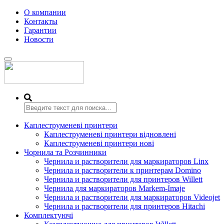
О компании
Контакты
Гарантии
Новости
Переключить
навигацию
Каплеструменеві принтери
Каплеструменеві принтери відновлені
Каплеструменеві принтери нові
Чорнила та Розчинники
Чернила и растворители для маркираторов Linx
Чернила и растворители к принтерам Domino
Чернила и растворители для принтеров Willett
Чернила для маркираторов Markem-Imaje
Чернила и растворители для маркираторов Videojet
Чернила и растворители для принтеров Hitachi
Комплектуючі