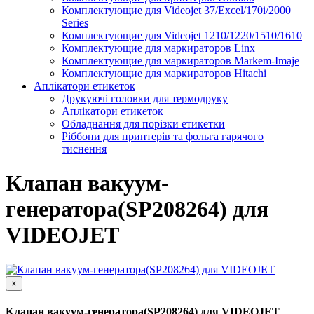
Комплектующие для Videojet 37/Excel/170i/2000
Series
Комплектующие для Videojet 1210/1220/1510/1610
Комплектующие для маркираторов Linx
Комплектующие для маркираторов Markem-Imaje
Комплектующие для маркираторов Hitachi
Аплікатори етикеток
Друкуючі головки для термодруку
Аплікатори етикеток
Обладнання для порізки етикетки
Ріббони для принтерів та фольга гарячого
тиснення
Клапан вакуум-
генератора(SP208264) для
VIDEOJET
×
Клапан вакуум-генератора(SP208264) для VIDEOJET