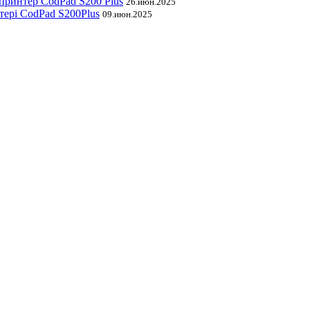
принтер CodPad S200 Plus
26.июн.2025
тері CodPad S200Plus
09.июн.2025