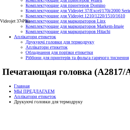
Комплектующие для принтеров Willett
Комплектующие для принтеров Domino
Комплектующие для Videojet 37/Excel/170i/2000 Seri
Комплектующие для Videojet 1210/1220/1510/1610
Videojet 37 Plus
Комплектующие для маркираторов Linx
Комплектующие для маркираторов Markem-Imaje
Комплектующие для маркираторов Hitachi
Аплікатори етикеток
Друкуючі головки для термодруку
Аплікатори етикеток
Обладнання для порізки етикетки
Ріббони для принтерів та фольга гарячого тиснення
Печатающая головка (A2817/A
Главная
МЫ ПРЕДЛАГАЕМ
Аплікатори етикеток
Друкуючі головки для термодруку