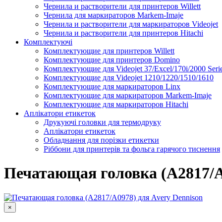
Чернила и растворители для принтеров Willett
Чернила для маркираторов Markem-Imaje
Чернила и растворители для маркираторов Videojet
Чернила и растворители для принтеров Hitachi
Комплектуючі
Комплектующие для принтеров Willett
Комплектующие для принтеров Domino
Комплектующие для Videojet 37/Excel/170i/2000 Seri
Комплектующие для Videojet 1210/1220/1510/1610
Комплектующие для маркираторов Linx
Комплектующие для маркираторов Markem-Imaje
Комплектующие для маркираторов Hitachi
Аплікатори етикеток
Друкуючі головки для термодруку
Аплікатори етикеток
Обладнання для порізки етикетки
Ріббони для принтерів та фольга гарячого тиснення
Каплеструйный принтер CodPad S200 Plus для маркиров
Подробнее
Печатающая головка (A2817/A
×