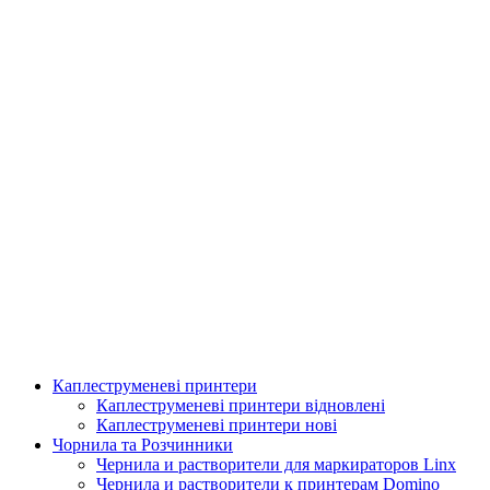
Каплеструменеві принтери
Аплікатор для горизонтальної поклейки етикетки
Каплеструменеві принтери відновлені
Каплеструменеві принтери нові
Подробнее
Чорнила та Розчинники
Чернила и растворители для маркираторов Linx
Чернила и растворители к принтерам Domino