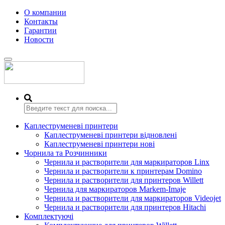
О компании
Контакты
Гарантии
Новости
Переключить
навигацию
Каплеструменеві принтери
Каплеструменеві принтери відновлені
Каплеструменеві принтери нові
Чорнила та Розчинники
Чернила и растворители для маркираторов Linx
Чернила и растворители к принтерам Domino
Чернила и растворители для принтеров Willett
Чернила для маркираторов Markem-Imaje
Чернила и растворители для маркираторов Videojet
Чернила и растворители для принтеров Hitachi
Комплектуючі