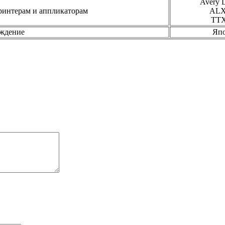
Avery 
ринтерам и аппликаторам
ALХ
TTX
ождение
Яп