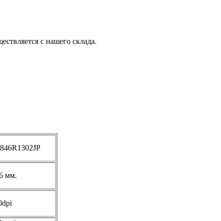
ествляется с нашего склада.
846R1302JP
6 мм.
0dpi