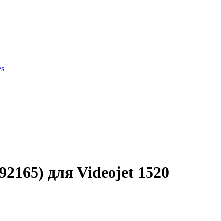
es
ки продукции
165) для Videojet 1520