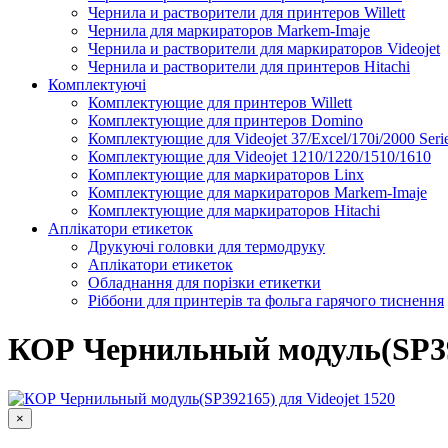
Чернила и растворители для принтеров Willett
Чернила для маркираторов Markem-Imaje
Чернила и растворители для маркираторов Videojet
Чернила и растворители для принтеров Hitachi
Комплектуючі
Комплектующие для принтеров Willett
Комплектующие для принтеров Domino
Комплектующие для Videojet 37/Excel/170i/2000 Seri
Комплектующие для Videojet 1210/1220/1510/1610
Комплектующие для маркираторов Linx
Комплектующие для маркираторов Markem-Imaje
Комплектующие для маркираторов Hitachi
Аплікатори етикеток
Друкуючі головки для термодруку
Аплікатори етикеток
Обладнання для порізки етикетки
Ріббони для принтерів та фольга гарячого тиснення
Каплеструйный принтер CodPad S200 Plus для маркиров
Подробнее
КОР Чернильный модуль(SP392
×