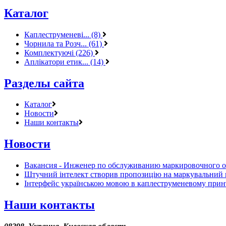
Каталог
Каплеструменеві... (8)
Чорнила та Розч... (61)
Комплектуючі (226)
Аплікатори етик... (14)
Разделы сайта
Каталог
Новости
Наши контакты
Новости
Вакансия - Инженер по обслуживанию маркировочного 
Штучний інтелект створив пропозицію на маркувальний 
Інтерфейс українською мовою в каплеструменевому прин
Наши контакты