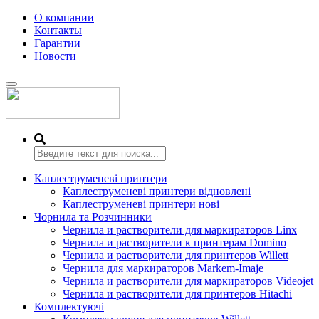
О компании
Контакты
Гарантии
Новости
Переключить
навигацию
Каплеструменеві принтери
Каплеструменеві принтери відновлені
Каплеструменеві принтери нові
Чорнила та Розчинники
Чернила и растворители для маркираторов Linx
Чернила и растворители к принтерам Domino
Чернила и растворители для принтеров Willett
Чернила для маркираторов Markem-Imaje
Чернила и растворители для маркираторов Videojet
Чернила и растворители для принтеров Hitachi
Комплектуючі