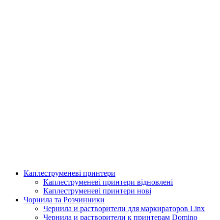
Каплеструменеві принтери
Аплікатор для горизонтальної поклейки етикетки
Каплеструменеві принтери відновлені
Каплеструменеві принтери нові
Подробнее
Чорнила та Розчинники
Чернила и растворители для маркираторов Linx
Чернила и растворители к принтерам Domino