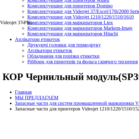
Комплектующие для принтеров Willett
Комплектующие для принтеров Domino
Комплектующие для Videojet 37/Excel/170i/2000 Seri
Комплектующие для Videojet 1210/1220/1510/1610
Videojet 37 Plus
Комплектующие для маркираторов Linx
Комплектующие для маркираторов Markem-Imaje
Комплектующие для маркираторов Hitachi
Аплікатори етикеток
Друкуючі головки для термодруку
Аплікатори етикеток
Обладнання для порізки етикетки
Ріббони для принтерів та фольга гарячого тиснення
КОР Чернильный модуль(SP392
Главная
МЫ ПРЕДЛАГАЕМ
Запасные части для систем промышленной маркировки Videoj
Запасные части для принтеров Videojet 1210/1220/1510/152