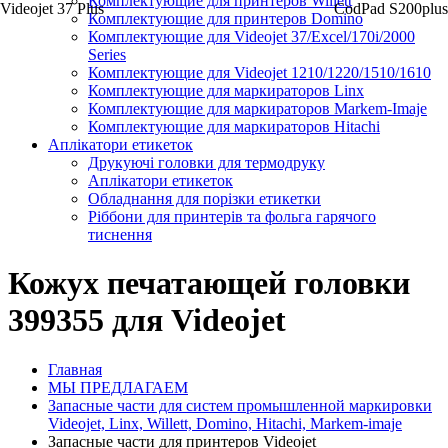
Комплектующие для принтеров Willett
Videojet 37 Plus
CodPad S200plus
Комплектующие для принтеров Domino
Комплектующие для Videojet 37/Excel/170i/2000
Series
Комплектующие для Videojet 1210/1220/1510/1610
Комплектующие для маркираторов Linx
Комплектующие для маркираторов Markem-Imaje
Комплектующие для маркираторов Hitachi
Аплікатори етикеток
Друкуючі головки для термодруку
Аплікатори етикеток
Обладнання для порізки етикетки
Ріббони для принтерів та фольга гарячого
тиснення
Кожух печатающей головки
399355 для Videojet
Главная
МЫ ПРЕДЛАГАЕМ
Запасные части для систем промышленной маркировки
Videojet, Linx, Willett, Domino, Hitachi, Markem-imaje
Запасные части для принтеров Videojet