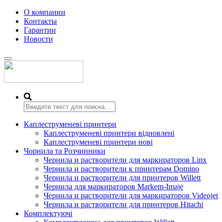
О компании
Контакты
Гарантии
Новости
Переключить
навигацию
Каплеструменеві принтери
Каплеструменеві принтери відновлені
Каплеструменеві принтери нові
Чорнила та Розчинники
Чернила и растворители для маркираторов Linx
Чернила и растворители к принтерам Domino
Чернила и растворители для принтеров Willett
Чернила для маркираторов Markem-Imaje
Чернила и растворители для маркираторов Videojet
Чернила и растворители для принтеров Hitachi
Комплектуючі