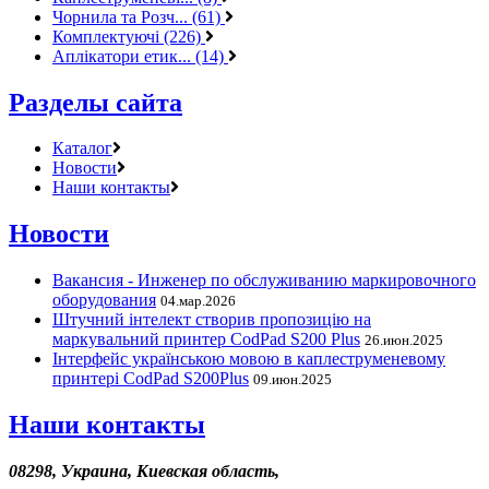
Чорнила та Розч... (61)
Комплектуючі (226)
Аплікатори етик... (14)
Разделы сайта
Каталог
Новости
Наши контакты
Новости
Вакансия - Инженер по обслуживанию маркировочного
оборудования
04.мар.2026
Штучний інтелект створив пропозицію на
маркувальний принтер CodPad S200 Plus
26.июн.2025
Інтерфейс українською мовою в каплеструменевому
принтері CodPad S200Plus
09.июн.2025
Наши контакты
08298, Украина, Киевская область,