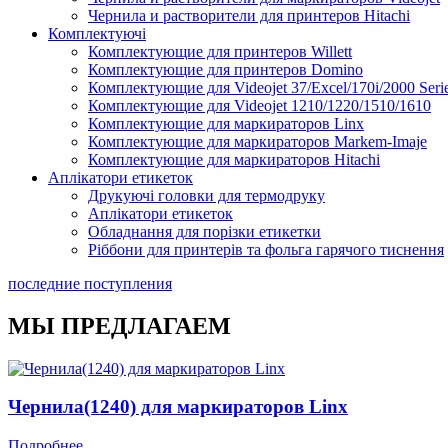
Чернила и растворители для принтеров Hitachi
Комплектуючі
Комплектующие для принтеров Willett
Комплектующие для принтеров Domino
Комплектующие для Videojet 37/Excel/170i/2000 Seri
Комплектующие для Videojet 1210/1220/1510/1610
Комплектующие для маркираторов Linx
Комплектующие для маркираторов Markem-Imaje
Комплектующие для маркираторов Hitachi
Аплікатори етикеток
Друкуючі головки для термодруку
Аплікатори етикеток
Обладнання для порізки етикетки
Ріббони для принтерів та фольга гарячого тиснення
Каплеструйный принтер CodPad S200 Plus для маркиров
последние поступления
Подробнее
МЫ ПРЕДЛАГАЕМ
Чернила(1240) для маркираторов Linx
Подробнее