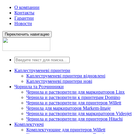
О компании
Контакты
Гарантии
Новости
Переключить навигацию
Каплеструменеві принтери
Каплеструменеві принтери відновлені
Каплеструменеві принтери нові
Чорнила та Розчинники
Чернила и растворители для маркираторов Linx
Чернила и растворители к принтерам Domino
Чернила и растворители для принтеров Willett
Чернила для маркираторов Markem-Imaje
Чернила и растворители для маркираторов Videojet
Чернила и растворители для принтеров Hitachi
Комплектуючі
Комплектующие для принтеров Willett