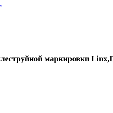
es
еструйной маркировки Linx,Dom