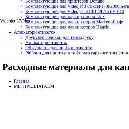
Комплектующие для принтеров Domino
Комплектующие для Videojet 37/Excel/170i/2000 Seri
Комплектующие для Videojet 1210/1220/1510/1610
Комплектующие для маркираторов Linx
Videojet 37 Plus
Комплектующие для маркираторов Markem-Imaje
Комплектующие для маркираторов Hitachi
Аплікатори етикеток
Друкуючі головки для термодруку
Аплікатори етикеток
Обладнання для порізки етикетки
Ріббони для принтерів та фольга гарячого тиснення
Расходные материалы для капл
Главная
МЫ ПРЕДЛАГАЕМ