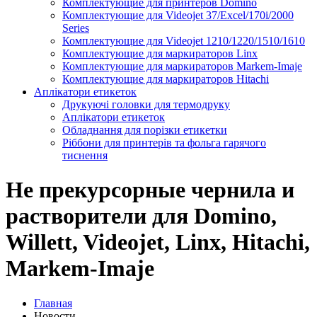
Комплектующие для принтеров Domino
Комплектующие для Videojet 37/Excel/170i/2000
Series
Комплектующие для Videojet 1210/1220/1510/1610
Комплектующие для маркираторов Linx
Комплектующие для маркираторов Markem-Imaje
Комплектующие для маркираторов Hitachi
Аплікатори етикеток
Друкуючі головки для термодруку
Аплікатори етикеток
Обладнання для порізки етикетки
Ріббони для принтерів та фольга гарячого
тиснення
Не прекурсорные чернила и
растворители для Domino,
Willett, Videojet, Linx, Hitachi,
Markem-Imaje
Главная
Новости