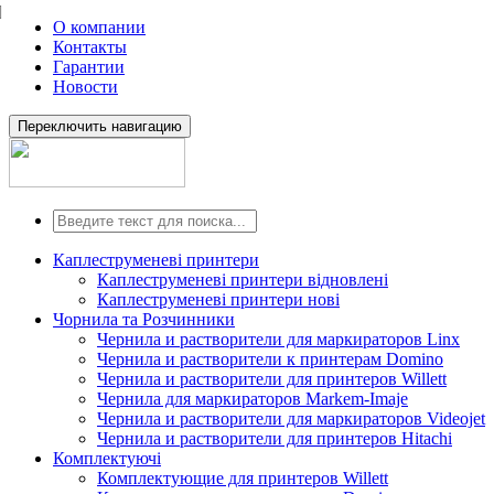
О компании
Контакты
Гарантии
Новости
Переключить навигацию
Каплеструменеві принтери
Каплеструменеві принтери відновлені
Каплеструменеві принтери нові
Чорнила та Розчинники
Чернила и растворители для маркираторов Linx
Чернила и растворители к принтерам Domino
Чернила и растворители для принтеров Willett
Чернила для маркираторов Markem-Imaje
Чернила и растворители для маркираторов Videojet
Чернила и растворители для принтеров Hitachi
Комплектуючі
Комплектующие для принтеров Willett