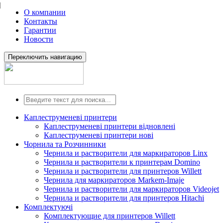
О компании
Контакты
Гарантии
Новости
Переключить навигацию
Каплеструменеві принтери
Каплеструменеві принтери відновлені
Каплеструменеві принтери нові
Чорнила та Розчинники
Чернила и растворители для маркираторов Linx
Чернила и растворители к принтерам Domino
Чернила и растворители для принтеров Willett
Чернила для маркираторов Markem-Imaje
Чернила и растворители для маркираторов Videojet
Чернила и растворители для принтеров Hitachi
Комплектуючі
Комплектующие для принтеров Willett