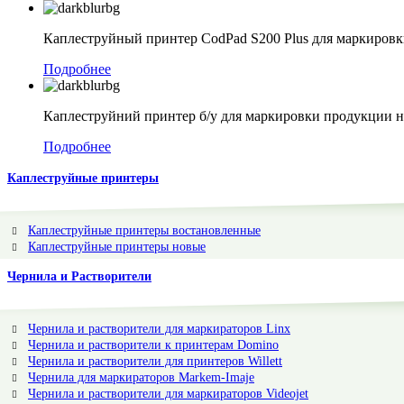
Каплеструйный принтер CodPad S200 Plus для маркиров
Подробнее
Каплеструйний принтер б/у для маркировки продукции н
Подробнее
Каплеструйные принтеры
Каплеструйные принтеры востановленные
Каплеструйные принтеры новые
Чернила и Растворители
Чернила и растворители для маркираторов Linx
Чернила и растворители к принтерам Domino
Чернила и растворители для принтеров Willett
Чернила для маркираторов Markem-Imaje
Чернила и растворители для маркираторов Videojet