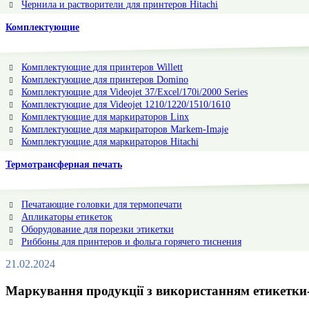
Чернила и растворители для принтеров Hitachi
Комплектующие
Комплектующие для принтеров Willett
Комплектующие для принтеров Domino
Комплектующие для Videojet 37/Excel/170i/2000 Series
Комплектующие для Videojet 1210/1220/1510/1610
Комплектующие для маркираторов Linx
Комплектующие для маркираторов Markem-Imaje
Комплектующие для маркираторов Hitachi
Термотрансферная печать
Печатающие головки для термопечати
Апликаторы етикеток
Оборудование для порезки этикетки
Риббоны для принтеров и фольга горячего тиснения
21.02.2024
Маркування продукції з використанням етикетки