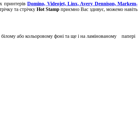
их принтерів
Domino, Videojet, Linx, Avery Dennison, Markem-
річку та стрічку
Hot Stamp
приємно Вас здивує, можемо навіть
 білому або кольоровому фоні та ще і на ламінованому папері