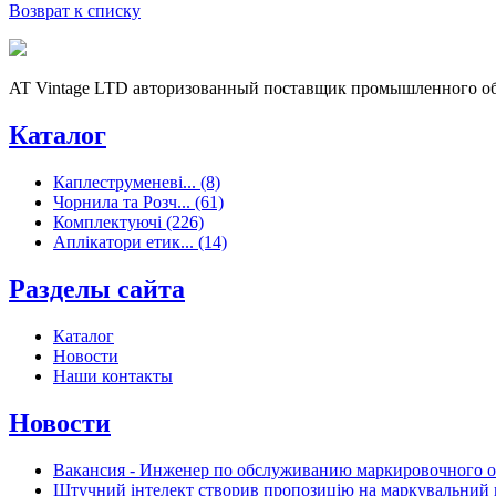
Возврат к списку
AT Vintage LTD авторизованный поставщик промышленного об
Каталог
Каплеструменеві... (8)
Чорнила та Розч... (61)
Комплектуючі (226)
Аплікатори етик... (14)
Разделы сайта
Каталог
Новости
Наши контакты
Новости
Вакансия - Инженер по обслуживанию маркировочного 
Штучний інтелект створив пропозицію на маркувальний 