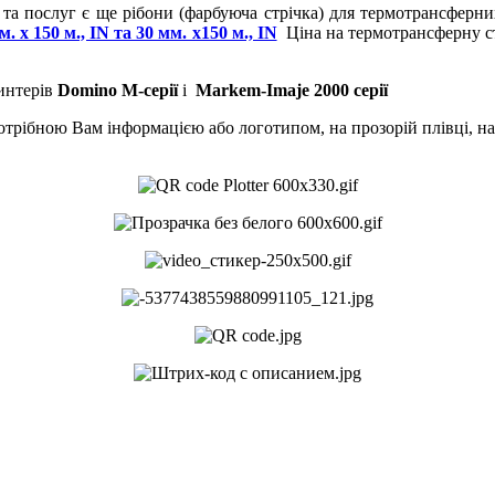
 та послуг є ще рібони (фарбуюча стрічка) для термотрансферн
 х 150 м., IN та 30 мм. x150 м., IN
Ціна на термотрансферну ст
интерів
Domino М-серії
і
Markem-Imaje 2000 серії
трібною Вам інформацією або логотипом, на прозорій плівці, на