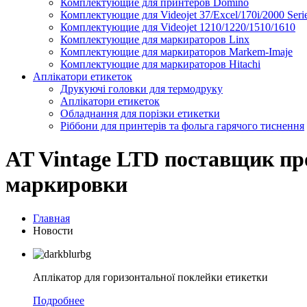
Комплектующие для принтеров Domino
Комплектующие для Videojet 37/Excel/170i/2000 Seri
Комплектующие для Videojet 1210/1220/1510/1610
Комплектующие для маркираторов Linx
Комплектующие для маркираторов Markem-Imaje
Комплектующие для маркираторов Hitachi
Аплікатори етикеток
Друкуючі головки для термодруку
Аплікатори етикеток
Обладнання для порізки етикетки
Ріббони для принтерів та фольга гарячого тиснення
AT Vintage LTD поставщик пр
маркировки
Главная
Новости
Аплікатор для горизонтальної поклейки етикетки
Подробнее