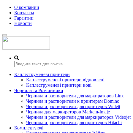
О компании
Контакты
Гарантии
Новости
Переключить
навигацию
Каплеструменеві принтери
Каплеструменеві принтери відновлені
Каплеструменеві принтери нові
Чорнила та Розчинники
Чернила и растворители для маркираторов Linx
Чернила и растворители к принтерам Domino
Чернила и растворители для принтеров Willett
Чернила для маркираторов Markem-Imaje
Чернила и растворители для маркираторов Videojet
Чернила и растворители для принтеров Hitachi
Комплектуючі