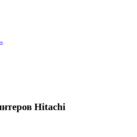
es
ки продукции
нтеров Hitachi