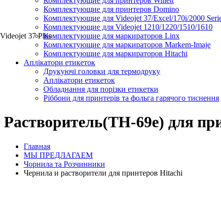
Комплектующие для принтеров Willett
Комплектующие для принтеров Domino
Комплектующие для Videojet 37/Excel/170i/2000 Seri
Комплектующие для Videojet 1210/1220/1510/1610
Videojet 37 Plus
Комплектующие для маркираторов Linx
Комплектующие для маркираторов Markem-Imaje
Комплектующие для маркираторов Hitachi
Аплікатори етикеток
Друкуючі головки для термодруку
Аплікатори етикеток
Обладнання для порізки етикетки
Ріббони для принтерів та фольга гарячого тиснення
Растворитель(TH-69e) для при
Главная
МЫ ПРЕДЛАГАЕМ
Чорнила та Розчинники
Чернила и растворители для принтеров Hitachi