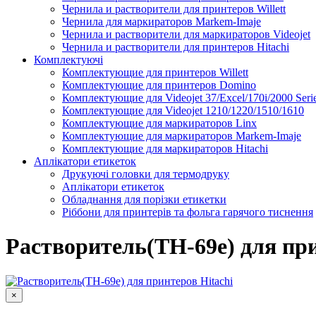
Чернила и растворители для принтеров Willett
Чернила для маркираторов Markem-Imaje
Чернила и растворители для маркираторов Videojet
Чернила и растворители для принтеров Hitachi
Комплектуючі
Комплектующие для принтеров Willett
Комплектующие для принтеров Domino
Комплектующие для Videojet 37/Excel/170i/2000 Seri
Комплектующие для Videojet 1210/1220/1510/1610
Комплектующие для маркираторов Linx
Комплектующие для маркираторов Markem-Imaje
Комплектующие для маркираторов Hitachi
Аплікатори етикеток
Друкуючі головки для термодруку
Аплікатори етикеток
Обладнання для порізки етикетки
Ріббони для принтерів та фольга гарячого тиснення
Каплеструйный принтер CodPad S200 Plus для маркиров
Подробнее
Растворитель(TH-69e) для при
×