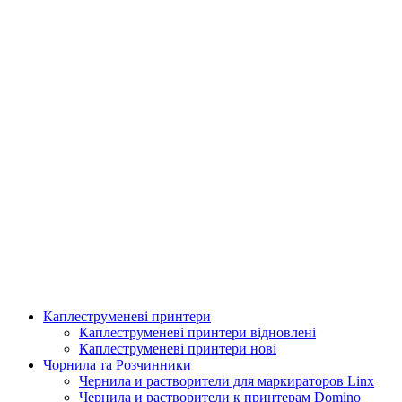
Каплеструменеві принтери
Аплікатор для горизонтальної поклейки етикетки
Каплеструменеві принтери відновлені
Каплеструменеві принтери нові
Подробнее
Чорнила та Розчинники
Чернила и растворители для маркираторов Linx
Чернила и растворители к принтерам Domino