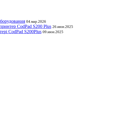
оборудования
04.мар.2026
принтер CodPad S200 Plus
26.июн.2025
тері CodPad S200Plus
09.июн.2025