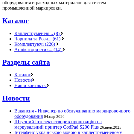
оборудования и расходных материалов для систем
промышленной маркировки.
Каталог
Каплеструменеві... (8)
Чорнила та Розч... (61)
Комплектуючі (226)
Аплікатори етик... (14)
Разделы сайта
Каталог
Новости
Наши контакты
Новости
Вакансия - Инженер по обслуживанию маркировочного
оборудования
04.мар.2026
Штучний інтелект створив пропозицію на
маркувальний принтер CodPad S200 Plus
26.июн.2025
Інтерфейс українською мовою в каплеструменевому