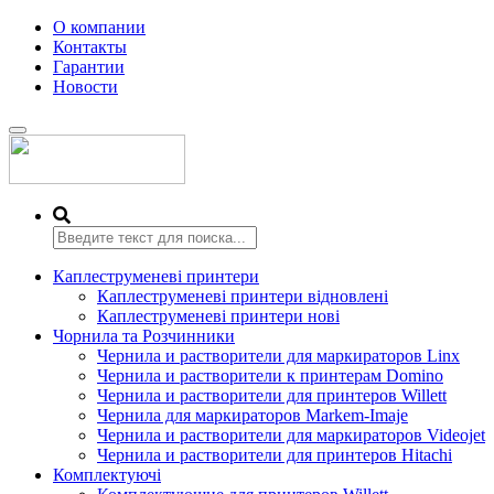
О компании
Контакты
Гарантии
Новости
Переключить
навигацию
Каплеструменеві принтери
Каплеструменеві принтери відновлені
Каплеструменеві принтери нові
Чорнила та Розчинники
Чернила и растворители для маркираторов Linx
Чернила и растворители к принтерам Domino
Чернила и растворители для принтеров Willett
Чернила для маркираторов Markem-Imaje
Чернила и растворители для маркираторов Videojet
Чернила и растворители для принтеров Hitachi
Комплектуючі