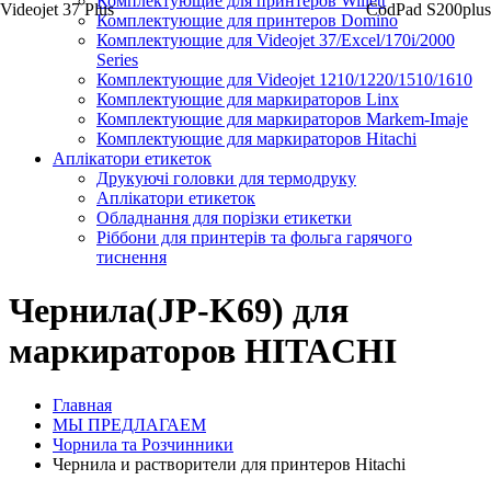
Комплектующие для принтеров Willett
Videojet 37 Plus
CodPad S200plus
Комплектующие для принтеров Domino
Комплектующие для Videojet 37/Excel/170i/2000
Series
Комплектующие для Videojet 1210/1220/1510/1610
Комплектующие для маркираторов Linx
Комплектующие для маркираторов Markem-Imaje
Комплектующие для маркираторов Hitachi
Аплікатори етикеток
Друкуючі головки для термодруку
Аплікатори етикеток
Обладнання для порізки етикетки
Ріббони для принтерів та фольга гарячого
тиснення
Чернила(JP-K69) для
маркираторов HITACHI
Главная
МЫ ПРЕДЛАГАЕМ
Чорнила та Розчинники
Чернила и растворители для принтеров Hitachi