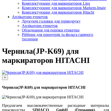
Комплектующие для маркираторов Linx
Комплектующие для маркираторов Markem-Imaje
Комплектующие для маркираторов Hitachi
Аплікатори етикеток
Друкуючі головки для термодруку
Аплікатори етикеток
Обладнання для порізки етикетки
Ріббони для принтерів та фольга гарячого
тиснення
Чернила(JP-K69) для
маркираторов HITACHI
×
Чернила(JP-K69) для маркираторов HITACHI
Предлагаем высококачественные расходные материалы
производства
SIMACO GmbH (Германия)
, для