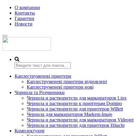
О компании
Контакты
Гарантии
Новости
Переключить
навигацию
Каплеструменеві принтери
Каплеструменеві принтери відновлені
Каплеструменеві принтери нові
Чорнила та Розчинники
Чернила и растворители для маркираторов Linx
Чернила и растворители к принтерам Domino
Чернила и растворители для принтеров Willett
Чернила для маркираторов Markem-Imaje
Чернила и растворители для маркираторов Videojet
Чернила и растворители для принтеров Hitachi
Комплектуючі