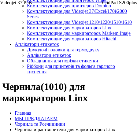
Комплектующие для принтеров Willett
Videojet 37 Plus
CodPad S200plus
Комплектующие для принтеров Domino
Комплектующие для Videojet 37/Excel/170i/2000
Series
Комплектующие для Videojet 1210/1220/1510/1610
Комплектующие для маркираторов Linx
Комплектующие для маркираторов Markem-Imaje
Комплектующие для маркираторов Hitachi
Аплікатори етикеток
Друкуючі головки для термодруку
Аплікатори етикеток
Обладнання для порізки етикетки
Ріббони для принтерів та фольга гарячого
тиснення
Чернила(1010) для
маркираторов Linx
Главная
МЫ ПРЕДЛАГАЕМ
Чорнила та Розчинники
Чернила и растворители для маркираторов Linx