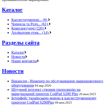
Каталог
Каплеструменеві... (8)
Чорнила та Розч... (61)
Комплектуючі (226)
Аплікатори етик... (14)
Разделы сайта
Каталог
Новости
Наши контакты
Новости
Вакансия - Инженер по обслуживанию маркировочного
оборудования
04.мар.2026
Штучний інтелект створив пропозицію на
маркувальний принтер CodPad S200 Plus
26.июн.2025
Інтерфейс українською мовою в каплеструменевому
принтері CodPad S200Plus
09.июн.2025