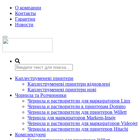
О компании
Контакты
Гарантии
Новости
Переключить
навигацию
Каплеструменеві принтери
Каплеструменеві принтери відновлені
Каплеструменеві принтери нові
Чорнила та Розчинники
Чернила и растворители для маркираторов Linx
Чернила и растворители к принтерам Domino
Чернила и растворители для принтеров Willett
Чернила для маркираторов Markem-Imaje
Чернила и растворители для маркираторов Videojet
Чернила и растворители для принтеров Hitachi
Комплектуючі