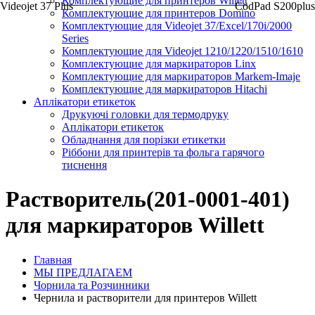
Комплектующие для принтеров Willett
Videojet 37 Plus
CodPad S200plus
Комплектующие для принтеров Domino
Комплектующие для Videojet 37/Excel/170i/2000
Series
Комплектующие для Videojet 1210/1220/1510/1610
Комплектующие для маркираторов Linx
Комплектующие для маркираторов Markem-Imaje
Комплектующие для маркираторов Hitachi
Аплікатори етикеток
Друкуючі головки для термодруку
Аплікатори етикеток
Обладнання для порізки етикетки
Ріббони для принтерів та фольга гарячого
тиснення
Растворитель(201-0001-401)
для маркираторов Willett
Главная
МЫ ПРЕДЛАГАЕМ
Чорнила та Розчинники
Чернила и растворители для принтеров Willett