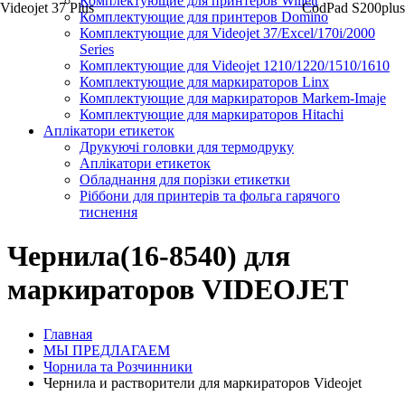
Комплектующие для принтеров Willett
Videojet 37 Plus
CodPad S200plus
Комплектующие для принтеров Domino
Комплектующие для Videojet 37/Excel/170i/2000
Series
Комплектующие для Videojet 1210/1220/1510/1610
Комплектующие для маркираторов Linx
Комплектующие для маркираторов Markem-Imaje
Комплектующие для маркираторов Hitachi
Аплікатори етикеток
Друкуючі головки для термодруку
Аплікатори етикеток
Обладнання для порізки етикетки
Ріббони для принтерів та фольга гарячого
тиснення
Чернила(16-8540) для
маркираторов VIDEOJET
Главная
МЫ ПРЕДЛАГАЕМ
Чорнила та Розчинники
Чернила и растворители для маркираторов Videojet