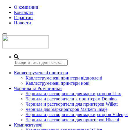
О компании
Контакты
Гарантии
Новости
Переключить
навигацию
Каплеструменеві принтери
Каплеструменеві принтери відновлені
Каплеструменеві принтери нові
Чорнила та Розчинники
Чернила и растворители для маркираторов Linx
Чернила и растворители к принтерам Domino
Чернила и растворители для принтеров Willett
Чернила для маркираторов Markem-Imaje
Чернила и растворители для маркираторов Videojet
Чернила и растворители для принтеров Hitachi
Комплектуючі